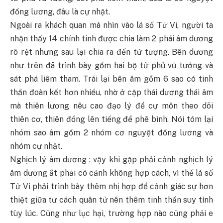
đồng lương, đâu là cự nhật.
Ngoài ra khách quan mà nhìn vào lá số Tử Vi, người ta
nhận thấy 14 chính tinh được chia làm 2 phái âm dương
rõ rệt nhưng sau lại chia ra đến tứ tượng. Bên dương
như trên đã trình bày gồm hai bộ tử phủ vũ tướng và
sát phá liêm tham. Trái lại bên âm gồm 6 sao có tinh
thần đoàn kết hơn nhiều, nhờ ở cặp thái dương thái âm
mà thiên lương nêu cao đạo lý để cự môn theo dõi
thiên cơ, thiên đồng lên tiếng để phê bình. Nói tóm lại
nhóm sao âm gồm 2 nhóm cơ nguyệt đồng lương và
nhóm cự nhật.
Nghịch lý âm dương : vậy khi gặp phải cảnh nghịch lý
âm dương ắt phải có cảnh không hợp cách, vì thế lá số
Tử Vi phải trình bày thêm nhị hợp để cảnh giác sự hơn
thiệt giữa tư cách quân tử nên thêm tinh thần suy tính
tùy lúc. Cũng như lục hại, trường hợp nào cũng phải e