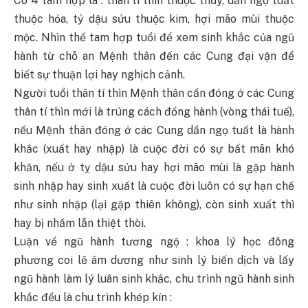
Có 4 tam hợp là : thân tí thìn thuộc thủy, dần ngọ tuất
thuộc hỏa, tỷ dậu sửu thuộc kim, hợi mão mùi thuộc
mộc. Nhìn thế tam hợp tuổi để xem sinh khắc của ngũ
hành từ chỗ an Mệnh thân đến các Cung đại vận để
biết sự thuận lợi hay nghịch cảnh.
Người tuổi thân tí thìn Mệnh thân cần đóng ở các Cung
thân tí thìn mới là trúng cách đồng hành (vòng thái tuế),
nếu Mệnh thân đóng ở các Cung dần ngọ tuất là hành
khắc (xuất hay nhập) là cuộc đời có sự bất mãn khó
khăn, nếu ở tỵ dậu sửu hay hợi mão mùi là gặp hành
sinh nhập hay sinh xuất là cuộc đời luôn có sự hạn chế
như sinh nhập (lại gặp thiên không), còn sinh xuất thì
hay bị nhầm lẫn thiệt thòi.
Luận về ngũ hành tương ngộ : khoa lý học đông
phương coi lẽ âm dương như sinh lý biến dịch và lấy
ngũ hành làm lý luân sinh khắc, chu trình ngũ hành sinh
khắc đều là chu trình khép kín :