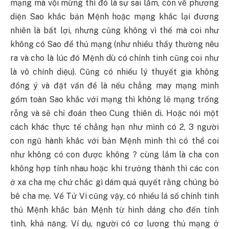
mạng mà vội mừng thì đó là sự sai lầm, còn về phương
diện Sao khắc bản Mệnh hoặc mạng khắc lại đương
nhiên là bất lợi, nhưng cũng không vì thế mà coi như
không có Sao để thủ mạng (như nhiều thầy thường nêu
ra và cho là lúc đó Mệnh dù có chính tinh cũng coi như
là vô chính diệu). Cũng có nhiều lý thuyết gia không
đồng ý và đặt vấn đề là nếu chẳng may mạng mình
gồm toàn Sao khắc với mạng thì không lẽ mạng trống
rỗng và sẽ chỉ đoán theo Cung thiên di. Hoặc nói một
cách khác thực tế chẳng hạn như mình có 2, 3 người
con ngũ hành khắc với bản Mệnh mình thì có thể coi
như không có con được không ? cùng lắm là cha con
không hợp tính nhau hoặc khi trưởng thành thì các con
ở xa cha mẹ chứ chắc gì dám quả quyết rằng chúng bỏ
bê cha mẹ. Về Tử Vi cũng vậy, có nhiều lá số chính tinh
thủ Mệnh khắc bản Mệnh từ hình dáng cho đến tính
tình, khả năng. Ví dụ, người có cơ lương thủ mạng ở