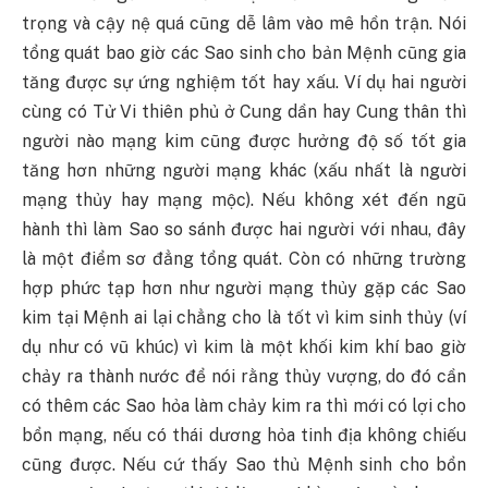
trọng và cậy nệ quá cũng dễ lâm vào mê hồn trận. Nói
tổng quát bao giờ các Sao sinh cho bản Mệnh cũng gia
tăng được sự ứng nghiệm tốt hay xấu. Ví dụ hai người
cùng có Tử Vi thiên phủ ở Cung dần hay Cung thân thì
người nào mạng kim cũng được hưởng độ số tốt gia
tăng hơn những người mạng khác (xấu nhất là người
mạng thủy hay mạng mộc). Nếu không xét đến ngũ
hành thì làm Sao so sánh được hai người với nhau, đây
là một điểm sơ đẳng tổng quát. Còn có những trường
hợp phức tạp hơn như người mạng thủy gặp các Sao
kim tại Mệnh ai lại chẳng cho là tốt vì kim sinh thủy (ví
dụ như có vũ khúc) vì kim là một khối kim khí bao giờ
chảy ra thành nước để nói rằng thủy vượng, do đó cần
có thêm các Sao hỏa làm chảy kim ra thì mới có lợi cho
bổn mạng, nếu có thái dương hỏa tinh địa không chiếu
cũng được. Nếu cứ thấy Sao thủ Mệnh sinh cho bổn