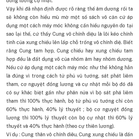
đồng lương cự nhật.
Vậy khi đã nhận định được rõ ràng thế âm dương rồi ta
sẽ không còn hiểu mù mờ một số sách vô căn cứ áp
dụng một cách máy móc không cần hiểu nguyên do tại
sao lại thế, cứ thấy Cung vô chính diệu là lôi kéo chính
tinh của xung chiếu lên lấp chỗ trống vô chính diệ. Biết
rằng Cung tam hợp, Cung chiếu hay xung chiếu tam
hợp đều là đất dụng võ của nhóm âm hay nhóm dương.
Nếu cứ áp dụng một cách máy móc như thế không hẳn
là đúng vì trong cách tử phủ vũ tướng, sát phát liêm
tham, cơ nguyệt đồng lương và cự nhật mỗi bộ đó đã
có sự khác biệt gần như phân nửa vì bộ sát phá liêm
tham thì 100% thực hành, bộ tử phủ vũ tướng chỉ còn
60% thực hành, 40% lý thuyết ; bộ cơ nguyệt đồng
lương thì 100% lý thuyết còn bộ cự nhật thì 60% lý
thuyết và 40% thực hành (theo cự thiên lương).
Ví dụ : Cung thân vô chính diêu, Cung xung chiếu là dần