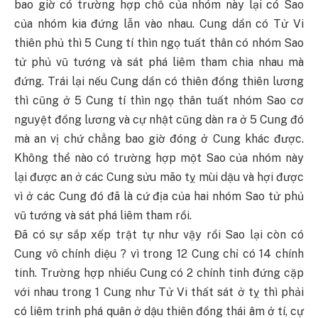
bao giờ có trường hợp chỗ của nhóm này lại có Sao
của nhóm kia đứng lẫn vào nhau. Cung dần có Tử Vi
thiên phủ thì 5 Cung tí thìn ngọ tuất thân có nhóm Sao
tử phủ vũ tướng và sát phá liêm tham chia nhau mà
đứng. Trái lại nếu Cung dần có thiên đồng thiên lương
thì cũng ở 5 Cung tí thìn ngọ thân tuất nhóm Sao cơ
nguyệt đồng lương và cự nhật cũng dàn ra ở 5 Cung đó
mà an vị chứ chẳng bao giờ đóng ở Cung khác được.
Không thể nào có trường hợp một Sao của nhóm này
lại được an ở các Cung sửu mão tỵ mùi dậu và hợi được
vì ở các Cung đó đã là cứ địa của hai nhóm Sao tử phủ
vũ tướng và sát phá liêm tham rồi.
Đã có sự sắp xếp trật tự như vậy rồi Sao lại còn có
Cung vô chính diệu ? vì trong 12 Cung chỉ có 14 chính
tinh. Trường hợp nhiều Cung có 2 chính tinh đứng cặp
với nhau trong 1 Cung như Tử Vi thất sát ở tỵ thì phải
có liêm trinh phá quân ở dậu thiên đồng thái âm ở tí, cự