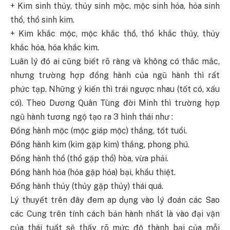
+ Kim sinh thủy, thủy sinh mộc, mộc sinh hỏa, hỏa sinh
thổ, thổ sinh kim.
+ Kim khắc mộc, mộc khắc thổ, thổ khắc thủy, thủy
khắc hỏa, hỏa khắc kim.
Luân lý đó ai cũng biết rõ ràng và không có thắc mắc,
nhưng trường hợp đồng hành của ngũ hành thì rất
phức tạp. Những ý kiến thì trái ngược nhau (tốt có, xấu
có). Theo Dương Quân Tùng đời Minh thì trường hợp
ngũ hành tương ngộ tạo ra 3 hình thái như :
Đồng hành mộc (mộc giáp mộc) thắng, tốt tuổi.
Đồng hành kim (kim gặp kim) thắng, phong phú.
Đồng hành thổ (thổ gặp thổ) hòa, vừa phải.
Đồng hành hỏa (hỏa gặp hỏa) bại, khẩu thiệt.
Đồng hành thủy (thủy gặp thủy) thái quá.
Lý thuyết trên đây đem ap dụng vào lý đoán các Sao
các Cung trên tính cách bản hành nhất là vào đại vận
của thái tuất sẽ thấy rõ mức độ thành bại của mỗi