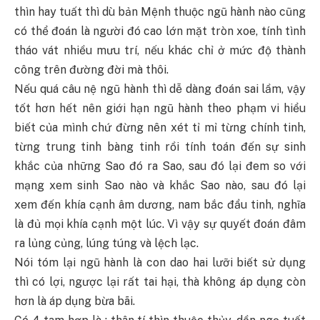
thìn hay tuất thì dù bản Mệnh thuộc ngũ hành nào cũng
có thể đoán là người đó cao lớn mặt tròn xoe, tính tình
tháo vát nhiều mưu trí, nếu khác chỉ ở mức độ thành
công trên đường đời mà thôi.
Nếu quá câu nệ ngũ hành thì dễ dàng đoán sai lầm, vậy
tốt hơn hết nên giới hạn ngũ hành theo phạm vi hiểu
biết của mình chứ đừng nên xét tỉ mỉ từng chính tinh,
từng trung tinh bàng tinh rồi tính toán đến sự sinh
khắc của những Sao đó ra Sao, sau đó lại đem so với
mạng xem sinh Sao nào và khắc Sao nào, sau đó lại
xem đến khía cạnh âm dương, nam bắc đẩu tinh, nghĩa
là đủ mọi khía cạnh một lúc. Vì vậy sự quyết đoán đâm
ra lủng củng, lúng túng và lệch lạc.
Nói tóm lại ngũ hành là con dao hai lưỡi biết sử dụng
thì có lợi, ngược lại rất tai hại, thà không áp dụng còn
hơn là áp dụng bừa bãi.