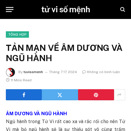
tử vi số mệnh
TỔNG HỢP
TẢN MẠN VỀ ÂM DƯƠNG VÀ
NGŨ HÀNH
By
tuvisomenh
Tháng 7 17, 2024
Không có bình luận
11 Mins Read
ÂM DƯƠNG VÀ NGŨ HÀNH
Ngũ hành trong Tử Vi rất cao xa và rắc rối cho nên Tử
Vi mà bỏ ngũ hành sẽ là sự thiếu sót vô cùng trầm