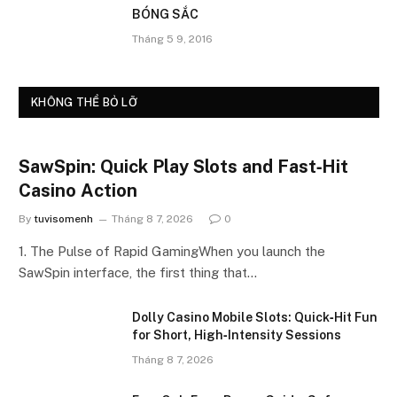
BÓNG SẮC
Tháng 5 9, 2016
KHÔNG THỂ BỎ LỠ
SawSpin: Quick Play Slots and Fast‑Hit
Casino Action
By
tuvisomenh
Tháng 8 7, 2026
0
1. The Pulse of Rapid GamingWhen you launch the
SawSpin interface, the first thing that…
Dolly Casino Mobile Slots: Quick‑Hit Fun
for Short, High‑Intensity Sessions
Tháng 8 7, 2026