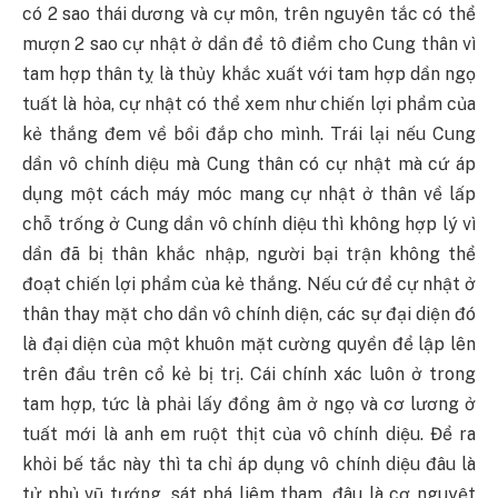
có 2 sao thái dương và cự môn, trên nguyên tắc có thể
mượn 2 sao cự nhật ở dần để tô điểm cho Cung thân vì
tam hợp thân tỵ là thủy khắc xuất với tam hợp dần ngọ
tuất là hỏa, cự nhật có thể xem như chiến lợi phẩm của
kẻ thắng đem về bồi đắp cho mình. Trái lại nếu Cung
dần vô chính diệu mà Cung thân có cự nhật mà cứ áp
dụng một cách máy móc mang cự nhật ở thân về lấp
chỗ trống ở Cung dần vô chính diệu thì không hợp lý vì
dần đã bị thân khắc nhập, người bại trận không thể
đoạt chiến lợi phẩm của kẻ thắng. Nếu cứ để cự nhật ở
thân thay mặt cho dần vô chính diện, các sự đại diện đó
là đại diện của một khuôn mặt cường quyền để lập lên
trên đầu trên cổ kẻ bị trị. Cái chính xác luôn ở trong
tam hợp, tức là phải lấy đồng âm ở ngọ và cơ lương ở
tuất mới là anh em ruột thịt của vô chính diệu. Để ra
khỏi bế tắc này thì ta chỉ áp dụng vô chính diệu đâu là
tử phủ vũ tướng, sát phá liêm tham, đâu là cơ nguyệt