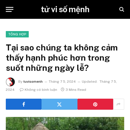
tử vi số mệnh
TỔNG HỢP
Tại sao chúng ta không cảm
thấy hạnh phúc hơn trong
suốt những ngày lễ?
By
tuvisomenh
Tháng 7 5, 2024
Updated:
Tháng 7 5,
2024
Không có bình luận
3 Mins Read