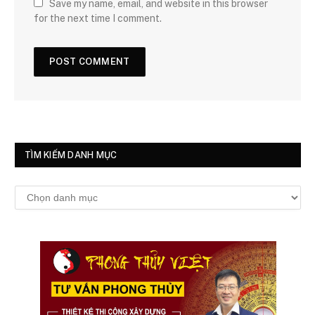
Save my name, email, and website in this browser
for the next time I comment.
TÌM KIẾM DANH MỤC
Tìm
kiếm
danh
mục