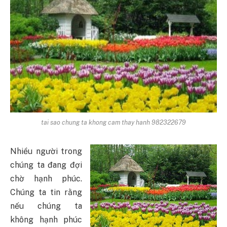
tai sao chung ta khong cam thay hanh 982322679
Nhiều người trong
chúng ta đang đợi
chờ hạnh phúc.
Chúng ta tin rằng
nếu chúng ta
không hạnh phúc