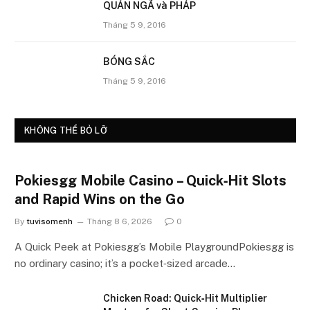
QUÁN NGÃ và PHÁP
Tháng 5 9, 2016
BÓNG SẮC
Tháng 5 9, 2016
KHÔNG THỂ BỎ LỠ
Pokiesgg Mobile Casino – Quick‑Hit Slots
and Rapid Wins on the Go
By
tuvisomenh
Tháng 8 6, 2026
0
A Quick Peek at Pokiesgg’s Mobile PlaygroundPokiesgg is
no ordinary casino; it’s a pocket‑sized arcade…
Chicken Road: Quick‑Hit Multiplier