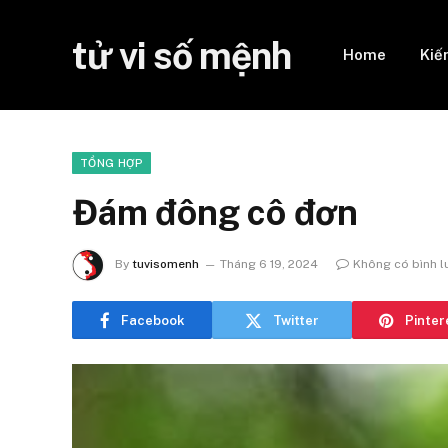
tử vi số mệnh
Home
Kiế
TỔNG HỢP
Đám đông cô đơn
By
tuvisomenh
Tháng 6 19, 2024
Không có bình l
Facebook
Twitter
Pinter