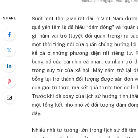
Tuhieuminh.blogspot.com .jpg
Suốt một thời gian rất dài, ở Việt Nam dườ
SHARE
quá yên tâm là đã hiểu “đám đông” và “quần 
gì, nắm vai trò (tuyệt đối quan trọng) ra sa
một thời tiếng nói của quần chúng hướng lối
kể cả ở những phương diện rất riêng tư. Rồ
bùng nổ của cái nhìn cá nhân, cá nhân trở t
trong suy tư của xã hội. Mấy năm trở lại đ
bỗng lại trở thành đối tượng được săn đón và
của giới trí thức, mà kết quả trước tiên có lẽ
Trước khi đà xoay của lịch sử hướng tinh thần
một tổng kết nho nhỏ về đối tượng đám đôn
đây.
Nhiều nhà tư tưởng lớn trong lịch sử đã tìm