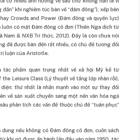
 là có nhiều ảnh hưởng về sau chứ không hẳn là vì
g đắn” khi nghiêm túc bàn về “đám đông”), xếp bên
 hay Crowds and Power (Đám đông và quyền lực)
ôn luôn có mặt Đám đông cô đơn (Thiên Nga dịch từ
 Nam & NXB Tri thức, 2012). Đấy là còn chưa nói
ng đã được bàn đến rất nhiều, có chủ đề tương đối
rị luận của Aristotle.
 tác phẩm quan trọng nhất về xã hội Mỹ kể từ
he Leisure Class (Lý thuyết về tầng lớp nhàn rỗi),
 diện: thứ nhất là nhấn mạnh vào một sự thay đổi
hiên về sản xuất chuyển sang một nền văn hóa ngả
 sâu phân tích các vấn đề thuộc chủ đề “tuân phục”
ình dung nếu không có Đám đông cô đơn, cuốn sách
 từ khi nó được ấn hành lần đầu vào năm 1950, tác