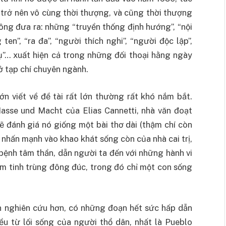
ì trở nên vô cùng thời thượng, và cũng thời thượng
ng đưa ra: những “truyền thống định hướng”, “nội
ten”, “ra đa”, “người thích nghi”, “người độc lập”,
ụ”… xuất hiện cả trong những đối thoại hằng ngày
ở tạp chí chuyên ngành.
n viết về đề tài rất lớn thường rất khó nắm bắt.
sse und Macht của Elias Cannetti, nhà văn đoạt
ẽ đánh giá nó giống một bài thơ dài (thậm chí còn
 nhấn mạnh vào khao khát sống còn của nhà cai trị,
bệnh tâm thần, dẫn người ta đến với những hành vi
ám tinh trùng đông đúc, trong đó chỉ một con sống
n nghiên cứu hơn, có những đoạn hết sức hấp dẫn
iều từ lối sống của người thổ dân, nhất là Pueblo