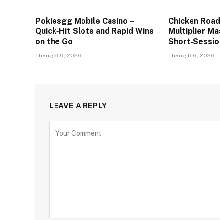
Pokiesgg Mobile Casino –
Chicken Road:
Quick‑Hit Slots and Rapid Wins
Multiplier Ma
on the Go
Short‑Sessio
Tháng 8 6, 2026
Tháng 8 6, 2026
LEAVE A REPLY