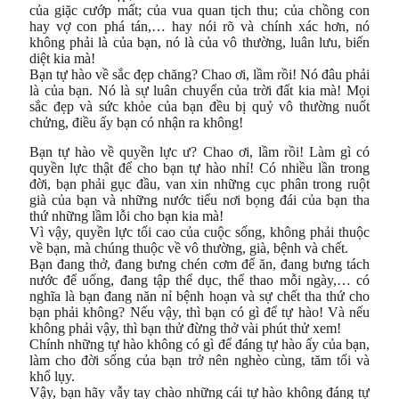
của giặc cướp mất; của vua quan tịch thu; của chồng con
hay vợ con phá tán,… hay nói rõ và chính xác hơn, nó
không phải là của bạn, nó là của vô thường, luân lưu, biến
diệt kia mà!
Bạn tự hào về sắc đẹp chăng? Chao ơi, lầm rồi! Nó đâu phải
là của bạn. Nó là sự luân chuyển của trời đất kia mà! Mọi
sắc đẹp và sức khỏe của bạn đều bị quỷ vô thường nuốt
chửng, điều ấy bạn có nhận ra không!
Bạn tự hào về quyền lực ư? Chao ơi, lầm rồi! Làm gì có
quyền lực thật để cho bạn tự hào nhỉ! Có nhiều lần trong
đời, bạn phải gục đầu, van xin những cục phân trong ruột
già của bạn và những nước tiểu nơi bọng đái của bạn tha
thứ những lầm lỗi cho bạn kia mà!
Vì vậy, quyền lực tối cao của cuộc sống, không phải thuộc
về bạn, mà chúng thuộc về vô thường, già, bệnh và chết.
Bạn đang thở, đang bưng chén cơm để ăn, đang bưng tách
nước để uống, đang tập thể dục, thể thao mỗi ngày,… có
nghĩa là bạn đang năn nỉ bệnh hoạn và sự chết tha thứ cho
bạn phải không? Nếu vậy, thì bạn có gì để tự hào! Và nếu
không phải vậy, thì bạn thử đừng thở vài phút thử xem!
Chính những tự hào không có gì để đáng tự hào ấy của bạn,
làm cho đời sống của bạn trở nên nghèo cùng, tăm tối và
khổ lụy.
Vậy, bạn hãy vẫy tay chào những cái tự hào không đáng tự