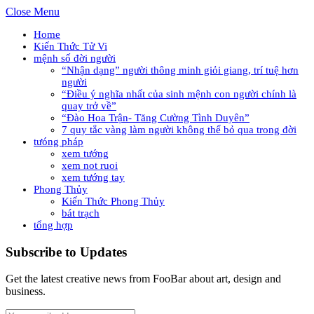
Close Menu
Home
Kiến Thức Tử Vi
mệnh số đời người
“Nhận dạng” người thông minh giỏi giang, trí tuệ hơn
người
“Điều ý nghĩa nhất của sinh mệnh con người chính là
quay trở về”
“Đào Hoa Trận- Tăng Cường Tình Duyên”
7 quy tắc vàng làm người không thể bỏ qua trong đời
tưóng pháp
xem tướng
xem not ruoi
xem tướng tay
Phong Thủy
Kiến Thức Phong Thủy
bát trạch
tổng hợp
Subscribe to Updates
Get the latest creative news from FooBar about art, design and
business.