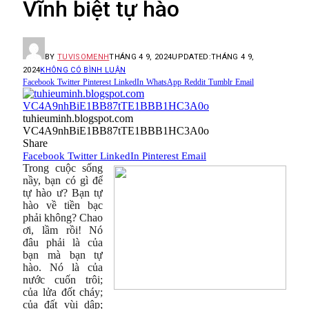
Vĩnh biệt tự hào
BY
TUVISOMENH
THÁNG 4 9, 2024
UPDATED:
THÁNG 4 9,
2024
KHÔNG CÓ BÌNH LUẬN
Facebook
Twitter
Pinterest
LinkedIn
WhatsApp
Reddit
Tumblr
Email
tuhieuminh.blogspot.com
VC4A9nhBiE1BB87tTE1BBB1HC3A0o
Share
Facebook
Twitter
LinkedIn
Pinterest
Email
Trong cuộc sống
nầy, bạn có gì để
tự hào ư? Bạn tự
hào về tiền bạc
phải không? Chao
ơi, lầm rồi! Nó
đâu phải là của
bạn mà bạn tự
hào. Nó là của
nước cuốn trôi;
của lửa đốt cháy;
của đất vùi dập;