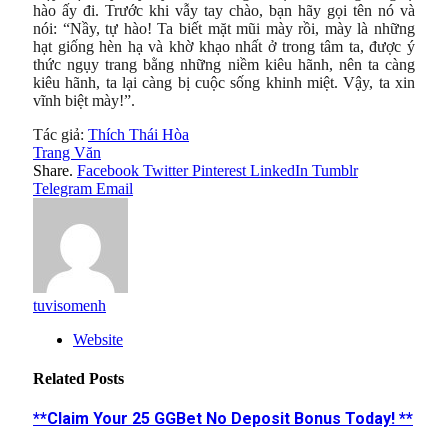
hào ấy đi. Trước khi vẫy tay chào, bạn hãy gọi tên nó và
nói: “Nầy, tự hào! Ta biết mặt mũi mày rồi, mày là những
hạt giống hèn hạ và khờ khạo nhất ở trong tâm ta, được ý
thức ngụy trang bằng những niềm kiêu hãnh, nên ta càng
kiêu hãnh, ta lại càng bị cuộc sống khinh miệt. Vậy, ta xin
vĩnh biệt mày!”.
Tác giả:
Thích Thái Hòa
Trang Văn
Share.
Facebook
Twitter
Pinterest
LinkedIn
Tumblr
Telegram
Email
tuvisomenh
Website
Related
Posts
**Claim Your 25 GGBet No Deposit Bonus Today! **