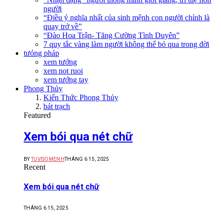
người
“Điều ý nghĩa nhất của sinh mệnh con người chính là
quay trở về”
“Đào Hoa Trận- Tăng Cường Tình Duyên”
7 quy tắc vàng làm người không thể bỏ qua trong đời
tưóng pháp
xem tướng
xem not ruoi
xem tướng tay
Phong Thủy
Kiến Thức Phong Thủy
bát trạch
Featured
Xem bói qua nét chữ
BY
TUVISOMENH
THÁNG 6 15, 2025
Recent
Xem bói qua nét chữ
THÁNG 6 15, 2025