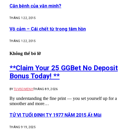
Căn bệnh của văn minh?
THÁNG 1 22, 2015
Vô cảm – Cái chết từ trong tâm hồn
THÁNG 1 22, 2015
Không thể bỏ lỡ
**Claim Your 25 GGBet No Deposit
Bonus Today! **
BY
TUVISOMENH
THÁNG 8 9, 2026
By understanding the fine print — you set yourself up for a
smoother and more…
TỬ VI TUỔI ĐINH TỴ 1977 NĂM 2015 Ất Mùi
THÁNG 9 19, 2025