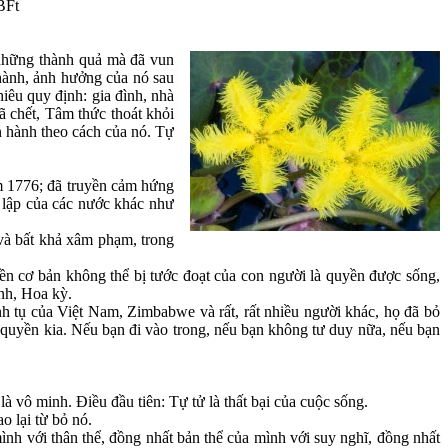
BFt
 những thành quả mà đã vun
hành, ảnh hưởng của nó sau
nhiêu quy định: gia đình, nhà
đã chết, Tâm thức thoát khỏi
n hành theo cách của nó. Tự
m 1776; đã truyền cảm hứng
 lập của các nước khác như
và bất khả xâm phạm, trong
ền cơ bản không thể bị tước đoạt của con người là quyền được sống,
nh, Hoa kỳ.
h tụ của Việt Nam, Zimbabwe và rất, rất nhiều người khác, họ đã bỏ
 quyền kia. Nếu bạn đi vào trong, nếu bạn không tư duy nữa, nếu bạn
 là vô minh. Điều đầu tiên: Tự tử là thất bại của cuộc sống.
 lại từ bỏ nó.
nh với thân thể, đồng nhất bản thể của mình với suy nghĩ, đồng nhất