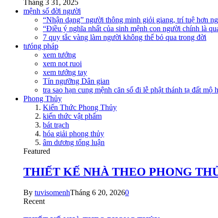
Tháng 3 31, 2025
mệnh số đời người
“Nhận dạng” người thông minh giỏi giang, trí tuệ hơn n
“Điều ý nghĩa nhất của sinh mệnh con người chính là qu
7 quy tắc vàng làm người không thể bỏ qua trong đời
tưóng pháp
xem tướng
xem not ruoi
xem tướng tay
Tín ngưỡng Dân gian
tra sao hạn cung mệnh căn số đi lễ phật thánh tạ đất mộ
Phong Thủy
Kiến Thức Phong Thủy
kiến thức vật phẩm
bát trạch
hóa giải phong thủy
âm dương tổng luận
Featured
THIẾT KẾ NHÀ THEO PHONG TH
By
tuvisomenh
Tháng 6 20, 2026
0
Recent