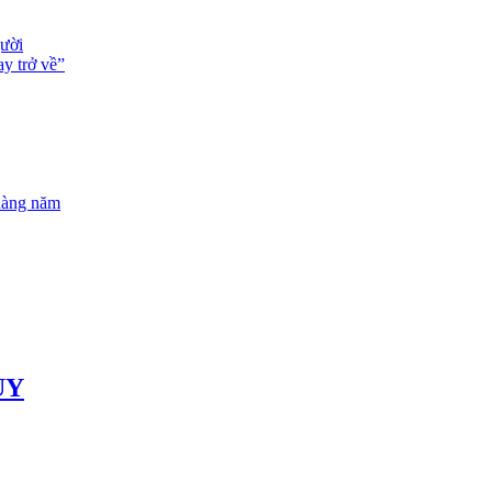
gười
ay trở về”
 hàng năm
ỦY