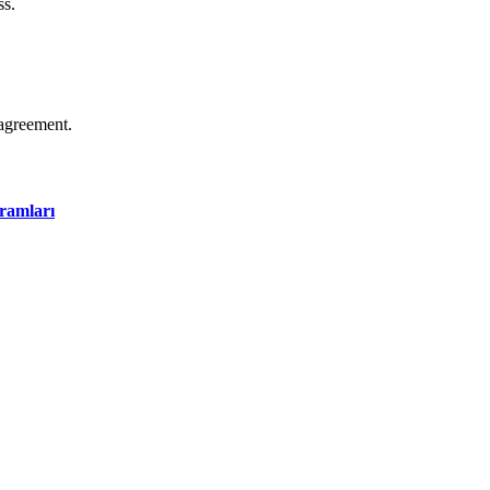
ss.
agreement.
ramları