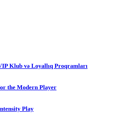
VIP Klub və Loyallıq Proqramları
for the Modern Player
tensity Play