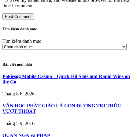
Save my name, email, and website in this browser for the next
time I comment.
Tìm kiếm danh mục
Tìm kiếm danh mục
Bài viết mới nhất
Pokiesgg Mobile Casino – Quick‑Hit Slots and Rapid Wins on
the Go
Tháng 8 6, 2026
VĂN HỌC PHẬT GIÁO LÀ CON ÐƯỜNG TRI THỨC
VƯỢT THOÁT
Tháng 5 9, 2016
QUÁN NGÃ và PHÁP