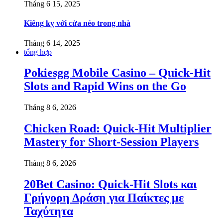
Tháng 6 15, 2025
Kiêng kỵ với cửa nẻo trong nhà
Tháng 6 14, 2025
tổng hợp
Pokiesgg Mobile Casino – Quick‑Hit
Slots and Rapid Wins on the Go
Tháng 8 6, 2026
Chicken Road: Quick‑Hit Multiplier
Mastery for Short‑Session Players
Tháng 8 6, 2026
20Bet Casino: Quick‑Hit Slots και
Γρήγορη Δράση για Παίκτες με
Ταχύτητα