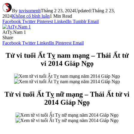
By
tuvisomenh
Tháng 2 23, 2024
Updated:
Tháng 2 23,
2024
Không có bình luận
1 Min Read
Facebook
Twitter
Pinterest
LinkedIn
Tumblr
Email
AtTy.Nam 1
Share
Facebook
Twitter
LinkedIn
Pinterest
Email
Tử vi tuổi Ất Tỵ nam mạng – Thái Ất tử
vi 2014 Giáp Ngọ
Tử vi tuổi Ất Tỵ nữ mạng – Thái Ất tử vi
2014 Giáp Ngọ