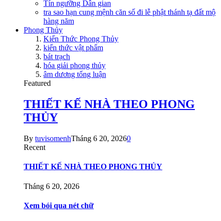
Tín ngưỡng Dân gian
tra sao hạn cung mệnh căn số đi lễ phật thánh tạ đất mộ
hàng năm
Phong Thủy
Kiến Thức Phong Thủy
kiến thức vật phẩm
bát trạch
hóa giải phong thủy
âm dương tổng luận
Featured
THIẾT KẾ NHÀ THEO PHONG
THỦY
By
tuvisomenh
Tháng 6 20, 2026
0
Recent
THIẾT KẾ NHÀ THEO PHONG THỦY
Tháng 6 20, 2026
Xem bói qua nét chữ