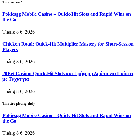
Tin tức mới
Pokiesgg Mobile Casino – Quick‑Hit Slots and Rapid Wins on
the Go
Tháng 8 6, 2026
Chicken Road: Quick‑Hit Multiplier Mastery for Short‑Session
Players
Tháng 8 6, 2026
20Bet Casino: Quick‑Hit Slots και Γρήγορη Δράση για Παίκτες
με Ταχύτητα
Tháng 8 6, 2026
Tin tức phong thủy
Pokiesgg Mobile Casino – Quick‑Hit Slots and Rapid Wins on
the Go
Tháng 8 6, 2026