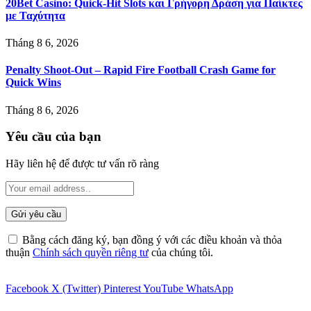
20Bet Casino: Quick‑Hit Slots και Γρήγορη Δράση για Παίκτες
με Ταχύτητα
Tháng 8 6, 2026
Penalty Shoot-Out – Rapid Fire Football Crash Game for
Quick Wins
Tháng 8 6, 2026
Yêu cầu của bạn
Hãy liên hệ để được tư vấn rõ ràng
Bằng cách đăng ký, bạn đồng ý với các điều khoản và thỏa
thuận
Chính sách quyền riêng tư
của chúng tôi.
Facebook
X (Twitter)
Pinterest
YouTube
WhatsApp