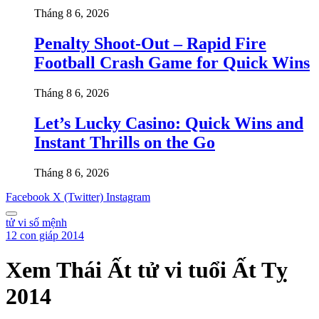
Tháng 8 6, 2026
Penalty Shoot-Out – Rapid Fire
Football Crash Game for Quick Wins
Tháng 8 6, 2026
Let’s Lucky Casino: Quick Wins and
Instant Thrills on the Go
Tháng 8 6, 2026
Facebook
X (Twitter)
Instagram
tử vi số mệnh
12 con giáp 2014
Xem Thái Ất tử vi tuổi Ất Tỵ
2014