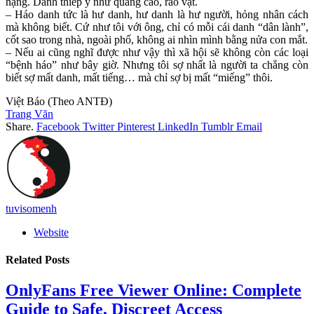
nặng. Danh thiếp y như quảng cáo, rao vặt.
– Háo danh tức là hư danh, hư danh là hư người, hỏng nhân cách
mà không biết. Cứ như tôi với ông, chỉ có mỗi cái danh “dân lành”,
cốt sao trong nhà, ngoài phố, không ai nhìn mình bằng nửa con mắt.
– Nếu ai cũng nghĩ được như vậy thì xã hội sẽ không còn các loại
“bệnh háo” như bây giờ. Nhưng tôi sợ nhất là người ta chẳng còn
biết sợ mất danh, mất tiếng… mà chỉ sợ bị mất “miếng” thôi.
Việt Báo (Theo ANTĐ)
Trang Văn
Share.
Facebook
Twitter
Pinterest
LinkedIn
Tumblr
Email
tuvisomenh
Website
Related
Posts
OnlyFans Free Viewer Online: Complete
Guide to Safe, Discreet Access