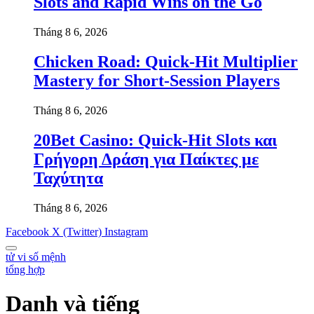
Slots and Rapid Wins on the Go
Tháng 8 6, 2026
Chicken Road: Quick‑Hit Multiplier
Mastery for Short‑Session Players
Tháng 8 6, 2026
20Bet Casino: Quick‑Hit Slots και
Γρήγορη Δράση για Παίκτες με
Ταχύτητα
Tháng 8 6, 2026
Facebook
X (Twitter)
Instagram
tử vi số mệnh
tổng hợp
Danh và tiếng