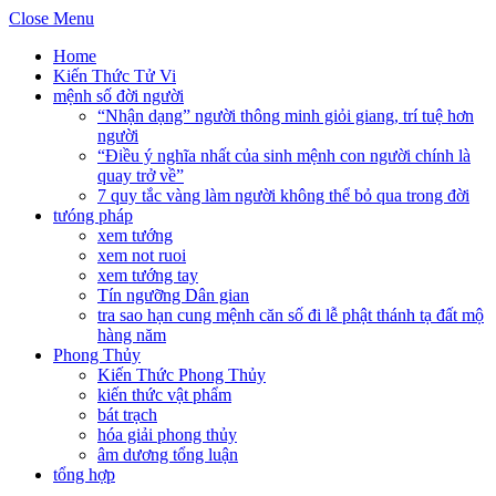
Close Menu
Home
Kiến Thức Tử Vi
mệnh số đời người
“Nhận dạng” người thông minh giỏi giang, trí tuệ hơn
người
“Điều ý nghĩa nhất của sinh mệnh con người chính là
quay trở về”
7 quy tắc vàng làm người không thể bỏ qua trong đời
tưóng pháp
xem tướng
xem not ruoi
xem tướng tay
Tín ngưỡng Dân gian
tra sao hạn cung mệnh căn số đi lễ phật thánh tạ đất mộ
hàng năm
Phong Thủy
Kiến Thức Phong Thủy
kiến thức vật phẩm
bát trạch
hóa giải phong thủy
âm dương tổng luận
tổng hợp