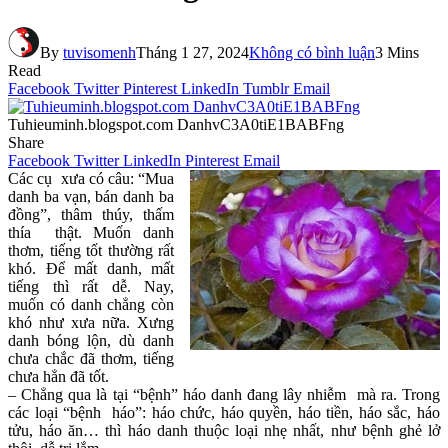
By
tuvisomenh
Tháng 1 27, 2024
Không có bình luận
3 Mins
Read
Facebook
Twitter
Pinterest
LinkedIn
Tumblr
Email
Tuhieuminh.blogspot.com DanhvC3A0tiE1BABFng
Share
Facebook
Twitter
LinkedIn
Pinterest
Email
Các cụ xưa có câu: “Mua
danh ba vạn, bán danh ba
đồng”, thâm thúy, thấm
thía thật. Muốn danh
thơm, tiếng tốt thường rất
khó. Để mất danh, mất
tiếng thì rất dễ. Nay,
muốn có danh chẳng còn
khó như xưa nữa. Xưng
danh bóng lộn, dù danh
chưa chắc đã thơm, tiếng
chưa hẳn đã tốt.
– Chẳng qua là tại “bệnh” háo danh đang lây nhiễm mà ra. Trong
các loại “bệnh háo”: háo chức, háo quyền, háo tiền, háo sắc, háo
tửu, háo ăn… thì háo danh thuộc loại nhẹ nhất, như bệnh ghẻ lở