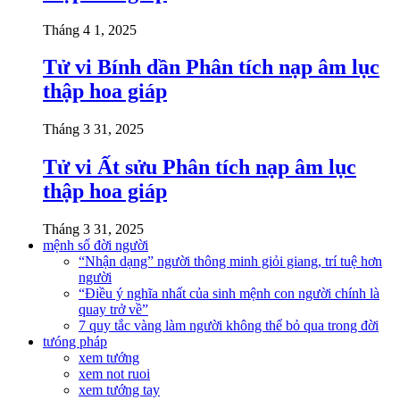
Tháng 4 1, 2025
Tử vi Bính dần Phân tích nạp âm lục
thập hoa giáp
Tháng 3 31, 2025
Tử vi Ất sửu Phân tích nạp âm lục
thập hoa giáp
Tháng 3 31, 2025
mệnh số đời người
“Nhận dạng” người thông minh giỏi giang, trí tuệ hơn
người
“Điều ý nghĩa nhất của sinh mệnh con người chính là
quay trở về”
7 quy tắc vàng làm người không thể bỏ qua trong đời
tưóng pháp
xem tướng
xem not ruoi
xem tướng tay