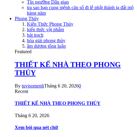
Tín ngưỡng Dân gian
tra sao hạn cung mệnh căn số đi lễ phật thánh tạ đất mộ
hàng năm
Phong Thủy
Kiến Thức Phong Thủy
kiến thức vật phẩm
bát trạch
hóa giải phong thủy
âm dương tổng luận
Featured
THIẾT KẾ NHÀ THEO PHONG
THỦY
By
tuvisomenh
Tháng 6 20, 2026
0
Recent
THIẾT KẾ NHÀ THEO PHONG THỦY
Tháng 6 20, 2026
Xem bói qua nét chữ