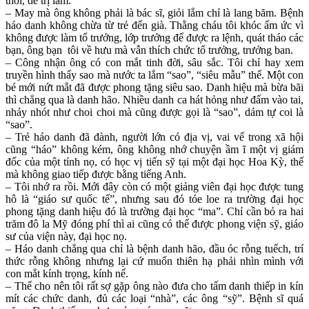
thôi, dễ trị lắm.
– May mà ông không phải là bác sĩ, giỏi lắm chỉ là lang băm. Bệnh
háo danh không chừa từ trẻ đến già. Thằng cháu tôi khóc ấm ức vì
không được làm tổ trưởng, lớp trưởng để được ra lệnh, quát tháo các
bạn, ông bạn tôi về hưu mà vẫn thích chức tổ trưởng, trưởng ban.
– Công nhận ông có con mắt tinh đời, sâu sắc. Tôi chỉ hay xem
truyền hình thấy sao mà nước ta lắm “sao”, “siêu mẫu” thế. Một con
bé mới nứt mắt đã được phong tặng siêu sao. Danh hiệu mà bừa bãi
thì chẳng qua là danh hão. Nhiều danh ca hát hỏng như đấm vào tai,
nhảy nhót như choi choi mà cũng được gọi là “sao”, dám tự coi là
“sao”.
– Trẻ háo danh đã đành, người lớn có địa vị, vai vế trong xã hội
cũng “háo” không kém, ông không nhớ chuyện ầm ĩ một vị giám
đốc của một tỉnh nọ, có học vị tiến sỹ tại một đại học Hoa Kỳ, thế
mà không giao tiếp được bằng tiếng Anh.
– Tôi nhớ ra rồi. Mới đây còn có một giảng viên đại học được tung
hô là “giáo sư quốc tế”, nhưng sau đó tóe loe ra trường đại học
phong tặng danh hiệu đó là trường đại học “ma”. Chỉ cần bỏ ra hai
trăm đô la Mỹ đóng phí thì ai cũng có thể được phong viện sỹ, giáo
sư của viện này, đại học nọ.
– Háo danh chẳng qua chỉ là bệnh danh hão, đầu óc rỗng tuếch, trí
thức rỗng không nhưng lại cứ muốn thiên hạ phải nhìn mình với
con mắt kính trọng, kính nể.
– Thế cho nên tôi rất sợ gặp ông nào đưa cho tấm danh thiếp in kín
mít các chức danh, đủ các loại “nhà”, các ông “sỹ”. Bệnh sĩ quá