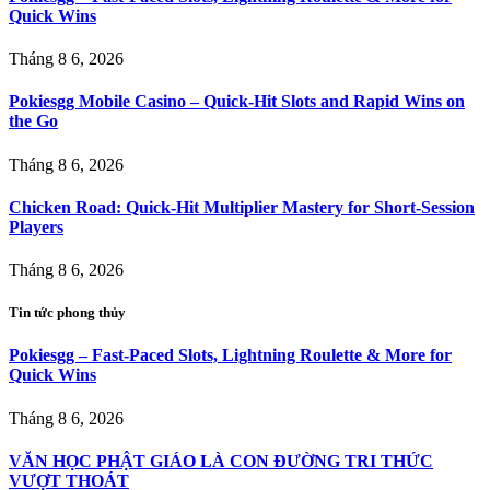
Quick Wins
Tháng 8 6, 2026
Pokiesgg Mobile Casino – Quick‑Hit Slots and Rapid Wins on
the Go
Tháng 8 6, 2026
Chicken Road: Quick‑Hit Multiplier Mastery for Short‑Session
Players
Tháng 8 6, 2026
Tin tức phong thủy
Pokiesgg – Fast‑Paced Slots, Lightning Roulette & More for
Quick Wins
Tháng 8 6, 2026
VĂN HỌC PHẬT GIÁO LÀ CON ÐƯỜNG TRI THỨC
VƯỢT THOÁT