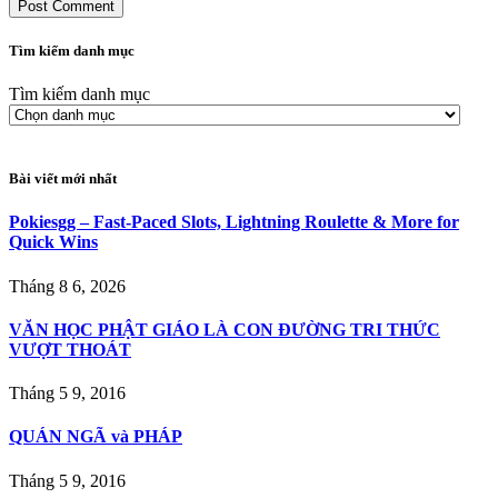
Tìm kiếm danh mục
Tìm kiếm danh mục
Bài viết mới nhất
Pokiesgg – Fast‑Paced Slots, Lightning Roulette & More for
Quick Wins
Tháng 8 6, 2026
VĂN HỌC PHẬT GIÁO LÀ CON ÐƯỜNG TRI THỨC
VƯỢT THOÁT
Tháng 5 9, 2016
QUÁN NGÃ và PHÁP
Tháng 5 9, 2016