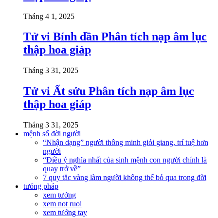
Tháng 4 1, 2025
Tử vi Bính dần Phân tích nạp âm lục
thập hoa giáp
Tháng 3 31, 2025
Tử vi Ất sửu Phân tích nạp âm lục
thập hoa giáp
Tháng 3 31, 2025
mệnh số đời người
“Nhận dạng” người thông minh giỏi giang, trí tuệ hơn
người
“Điều ý nghĩa nhất của sinh mệnh con người chính là
quay trở về”
7 quy tắc vàng làm người không thể bỏ qua trong đời
tưóng pháp
xem tướng
xem not ruoi
xem tướng tay