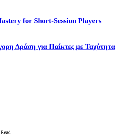
stery for Short‑Session Players
ήγορη Δράση για Παίκτες με Ταχύτητα
 Read