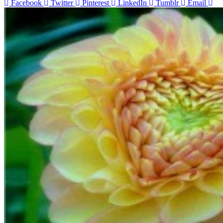
Facebook
Twitter
Pinterest
LinkedIn
Tumblr
Email