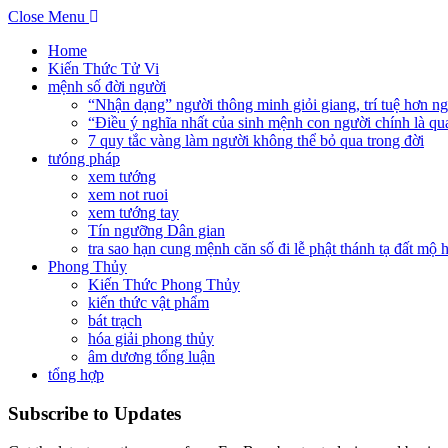
Close Menu
Home
Kiến Thức Tử Vi
mệnh số đời người
“Nhận dạng” người thông minh giỏi giang, trí tuệ hơn n
“Điều ý nghĩa nhất của sinh mệnh con người chính là qu
7 quy tắc vàng làm người không thể bỏ qua trong đời
tưóng pháp
xem tướng
xem not ruoi
xem tướng tay
Tín ngưỡng Dân gian
tra sao hạn cung mệnh căn số đi lễ phật thánh tạ đất mộ
Phong Thủy
Kiến Thức Phong Thủy
kiến thức vật phẩm
bát trạch
hóa giải phong thủy
âm dương tổng luận
tổng hợp
Subscribe to Updates