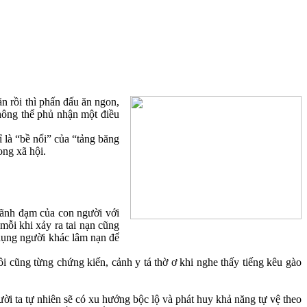
n rồi thì phấn đấu ăn ngon,
không thể phủ nhận một điều
 là “bề nổi” của “tảng băng
ong xã hội.
 lãnh đạm của con người với
ỗi khi xảy ra tai nạn cũng
i dụng người khác lâm nạn để
ôi cũng từng chứng kiến, cảnh y tá thờ ơ khi nghe thấy tiếng kêu gào
ười ta tự nhiên sẽ có xu hướng bộc lộ và phát huy khả năng tự vệ theo