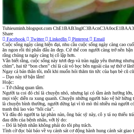
Tuhieuminh.blogspot.com ChE1BAB3nglC3BAcnC3A0ocE1BAA3
Share
Facebook
Twitter
LinkedIn
Pinterest
Email
Cuộc sống ngày càng hiện đại, nhu cầu cuộc sống ngày càng cao cuốn
ăn ngon rồi thì phấn đấu ăn đẹp. Cứ thế con người càng trở nên bận
rằng chúng ta ngày càng bị cô lập hơn.
Vẫn biết rằng, cuộc sống này tươi đẹp và tràn ngập yêu thương nhưng
chìm”, hai từ “bon chen” chỉ là cái vỏ bọc bên ngoài của sự thờ ơ l
Ngay cả bản thân tôi, mỗi khi muốn hỏi thăm tin tức của bạn bè cũ c
– Dạo này tớ bận lắm!
Hoặc:
– Tớ chẳng quan tâm.
Người ta coi đó chỉ là chuyện nhỏ, nhưng lại có tầm ảnh hưởng lớn,
mọi việc diễn ra xung quanh. Chuyện những người bảo vệ hờ hững tr
là chuyện bình thường, người dừng lại vì tò mò thì nhiều mà người có
tranh thủ lao vào “hôi của”.
Và đâu đó người ta lại phàn nàn, ông bác sỹ này, cô y tá nọ thiếu t
đau đớn của bệnh nhân, với lý do:
– Đó là bệnh nhân không phải do tôi phụ trách.
Tình cờ đọc bài báo về vụ cảnh sát cơ động hành hung cảnh sát giao t