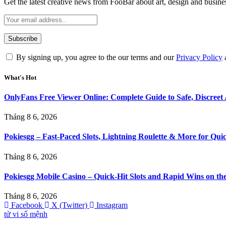
Get the latest creative news from FooBar about art, design and busine
By signing up, you agree to the our terms and our
Privacy Policy
What's Hot
OnlyFans Free Viewer Online: Complete Guide to Safe, Discreet 
Tháng 8 6, 2026
Pokiesgg – Fast‑Paced Slots, Lightning Roulette & More for Qui
Tháng 8 6, 2026
Pokiesgg Mobile Casino – Quick‑Hit Slots and Rapid Wins on th
Tháng 8 6, 2026
Facebook
X (Twitter)
Instagram
tử vi số mệnh