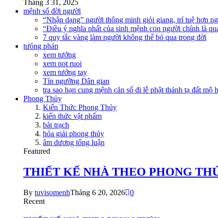
Tháng 3 31, 2025
mệnh số đời người
“Nhận dạng” người thông minh giỏi giang, trí tuệ hơn n
“Điều ý nghĩa nhất của sinh mệnh con người chính là qu
7 quy tắc vàng làm người không thể bỏ qua trong đời
tưóng pháp
xem tướng
xem not ruoi
xem tướng tay
Tín ngưỡng Dân gian
tra sao hạn cung mệnh căn số đi lễ phật thánh tạ đất mộ
Phong Thủy
Kiến Thức Phong Thủy
kiến thức vật phẩm
bát trạch
hóa giải phong thủy
âm dương tổng luận
Featured
THIẾT KẾ NHÀ THEO PHONG TH
By
tuvisomenh
Tháng 6 20, 2026
0
Recent