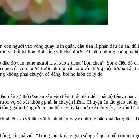
 con người vào vòng quay luẩn quẩn, đầu tiên là phấn đấu đủ ăn, đủ ă
 rộn và hối hả hơn, đời sống vật chất được cải thiện nhưng chúng ta 
 đâu đó vẫn nghe người ta xì xào 2 tiếng “bon chen”. Song điều đó chỉ
ãnh đạm của con người trước những bất công và những hiện tượng xấu tr
ũng không phải chuyện dễ dàng, bởi họ luôn có lý do:
 lâu dần sự thờ ơ sẽ ăn sâu vào tiềm thức dẫn đến thái độ bàng quan,
ước vụ xô xát không phải là chuyện hiếm. Chuyện ùn tắc giao thông m
 lòng giúp đỡ người bị nạn thì ít. Đấy là chưa kể đến việc, kẻ xấu lợ
rách nhiệm và vô tâm với bệnh nhân gây ra những hậu quả đáng tiếc. T
hông, tác giả viết: “Trong một không gian sống có quá nhiều rủi ro, ng