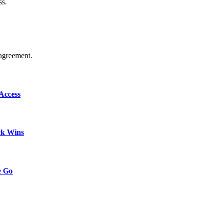
ss.
agreement.
Access
ck Wins
e Go