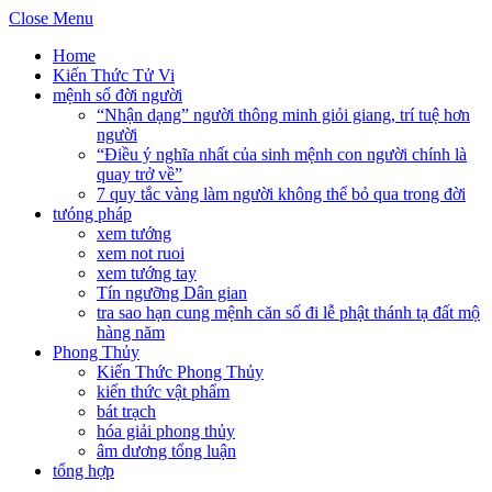
Close Menu
Home
Kiến Thức Tử Vi
mệnh số đời người
“Nhận dạng” người thông minh giỏi giang, trí tuệ hơn
người
“Điều ý nghĩa nhất của sinh mệnh con người chính là
quay trở về”
7 quy tắc vàng làm người không thể bỏ qua trong đời
tưóng pháp
xem tướng
xem not ruoi
xem tướng tay
Tín ngưỡng Dân gian
tra sao hạn cung mệnh căn số đi lễ phật thánh tạ đất mộ
hàng năm
Phong Thủy
Kiến Thức Phong Thủy
kiến thức vật phẩm
bát trạch
hóa giải phong thủy
âm dương tổng luận
tổng hợp