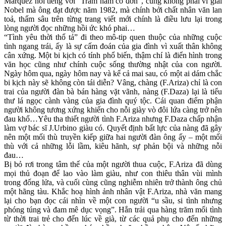
Marquez nổi tiếng với “Trăm năm cô đơn”, cũng không phải vì giải
Nobel mà ông đạt được năm 1982, mà chính bởi chất nhân văn lan
toả, thấm sâu trên từng trang viết mới chính là điều lưu lại trong
lòng người đọc những hồi ức khó phai…
“Tình yêu thời thổ tả” đi theo mô-tip quen thuộc của những cuộc
tình ngang trái, ấy là sự cấm đoán của gia đình vì xuất thân không
cân xứng. Một bi kịch có tính phổ biến, thậm chí là điển hình trong
văn học cũng như chính cuộc sống thường nhật của con người.
Ngày hôm qua, ngày hôm nay và kể cả mai sau, có một ai dám chắc
bi kịch này sẽ không còn tái diễn? Vâng, chàng (F.Ariza) chỉ là con
trai của người đàn bà bán hàng vặt vãnh, nàng (F.Daza) lại là tiểu
thư lá ngọc cành vàng của gia đình quý tộc. Cái quan điểm phận
người không tương xứng khiến cho nỗi giày vò đôi lứa càng trở nên
đau khổ…Yêu tha thiết người tình F.Ariza nhưng F.Daza chấp nhận
làm vợ bác sĩ J.Urbino giàu có. Quyết định bất lực của nàng đã gây
nên một mối thù truyền kiếp giữa hai người đàn ông ấy – một mối
thù với cả những lỗi lầm, kiêu hãnh, sự phản bội và những nỗi
đau…
Bị bỏ rơi trong tâm thế của một người thua cuộc, F.Ariza đã dùng
mọi thủ đoạn để lao vào làm giàu, như con thiêu thân vùi mình
trong đống lửa, và cuối cùng cũng nghiễm nhiên trở thành ông chủ
một hãng tàu. Khắc hoạ hình ảnh nhân vật F.Ariza, nhà văn mang
lại cho bạn đọc cái nhìn về một con người “u sầu, si tình nhưng
phóng túng và đam mê dục vọng”. Hắn trải qua hàng trăm mối tình
từ thời trai trẻ cho đến lúc về già, từ các quả phụ cho đến những