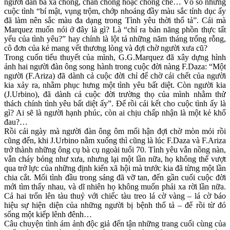
người đàn bà xa chồng, chán chồng hoặc chồng chê… Vô số những
cuộc tình “bí mật, vụng trộm, chớp nhoáng đầy màu sắc tính dục ấy
đã làm nên sắc màu đa dạng trong Tình yêu thời thổ tả”. Cái mà
Marquez muốn nói ở đây là gì? Là “chỉ ra bản năng phồn thực tất
yếu của tình yêu?” hay chính là lột tả những năm tháng trống rỗng,
cô đơn của kẻ mang vết thương lòng và đợi chờ người xưa cũ?
Trong cuốn tiểu thuyết của mình, G.G.Marquez đã xây dựng hình
ảnh hai người đàn ông song hành trong cuộc đời nàng F.Daza: “Một
người (F.Ariza) đã dành cả cuộc đời chỉ để chờ cái chết của người
kia xảy ra, nhằm phục hưng một tình yêu bất diệt. Còn người kia
(J.Urbino), đã dành cả cuộc đời trường thọ của mình nhằm thử
thách chính tình yêu bất diệt ấy”. Để rồi cái kết cho cuộc tình ấy là
gì? Ai sẽ là người hạnh phúc, còn ai chịu chấp nhận là một kẻ khổ
đau?…
Rồi cái ngày mà người đàn ông ôm mối hận đợi chờ mòn mỏi rồi
cũng đến, khi J.Urbino nằm xuống thì cũng là lúc F.Daza và F.Ariza
trở thành những ông cụ bà cụ ngoài tuổi 70. Tình yêu vẫn nồng nàn,
vẫn cháy bỏng như xưa, nhưng lại một lần nữa, họ không thể vượt
qua trở lực của những định kiến xã hội mà trước kia đã từng một lần
chia cắt. Mối tình đầu trong sáng đã vỡ tan, đến gần cuối cuộc đời
mới tìm thấy nhau, và dĩ nhiên họ không muốn phải xa rời lần nữa.
Cả hai trốn lên tàu thuỷ với chiếc tàu treo lá cờ vàng – lá cờ báo
hiệu sự hiện diện của những người bị bệnh thổ tả – để rồi từ đó
sống một kiếp lênh đênh…
Câu chuyện tình ám ảnh độc giả đến tận những trang cuối cùng của