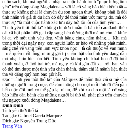
cuốn sách, khi mà người ta nhận ra cuộc hành trình “phục hưng tình
yêu” trên dòng sông Magdalena – với lá cờ vàng báo hiệu bệnh tật –
thực sự không phải là chuyến du sơn ngoạn thuỷ, không phải là đôi
tình nhân về già đi du lịch đó đây để thoả mãn ước mơ tự do, mà đó
thực sự “là một cuộc hành xác lưu đày bởi tội lỗi của tình yêu”…
“Tình yêu thời thổ tả” không chỉ đơn thuần là bản tố cáo đanh thép
cái xã hội phân biệt giai cấp sang hèn đương thời mà nó còn là khúc
bi ca về một tình yêu đẹp, vĩnh hằng cùng năm tháng… Khi mà
trong thời đại ngày nay, con người luôn tự hào về những phát minh,
sáng chế vẻ vang trên lĩnh vực khoa học – là cái thuộc về văn minh
– mà quên mất rằng, những giá trị chân thật của tình yêu đang dần
mờ nhạt hơn lúc nào hết. Tình yêu không chỉ khai hoa ở độ tuổi
thanh xuân, ở thời trai trẻ, mà ngay cả khi gần đất xa trời, bạn vẫn
có thể tìm được một tình yêu chân thành, thậm chí là mãnh liệt, thiết
tha và đáng quý hơn bao giờ hết.
Đọc “Tình yêu thời thổ tả” của Márquez để thấm thía cái si mê của
những người trong cuộc, để cảm thông cho một mối tình đi đến gần
hết cuộc đời mới có thể gặp lại nhau, để xót xa cho một lá cờ vàng
báo hiệu căn bệnh của những người bị thổ tả, phất phơ trên chuyến
tàu ngược xuôi dòng Magdalena…
Đình Đình
Tình yêu thời thổ tả
Tác giả: Gabriel Garcia Marquez
Dịch giả: Nguyễn Trung Đức
Trang Văn