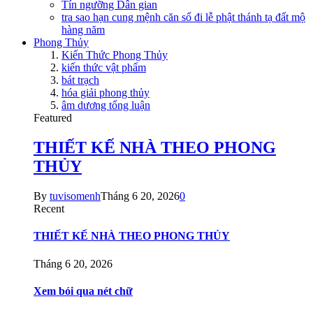
Tín ngưỡng Dân gian
tra sao hạn cung mệnh căn số đi lễ phật thánh tạ đất mộ
hàng năm
Phong Thủy
Kiến Thức Phong Thủy
kiến thức vật phẩm
bát trạch
hóa giải phong thủy
âm dương tổng luận
Featured
THIẾT KẾ NHÀ THEO PHONG
THỦY
By
tuvisomenh
Tháng 6 20, 2026
0
Recent
THIẾT KẾ NHÀ THEO PHONG THỦY
Tháng 6 20, 2026
Xem bói qua nét chữ