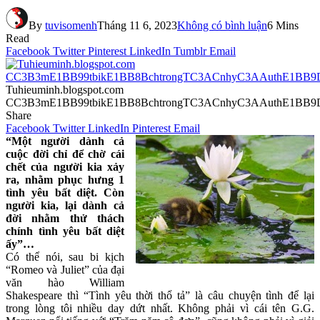
By
tuvisomenh
Tháng 11 6, 2023
Không có bình luận
6 Mins
Read
Facebook
Twitter
Pinterest
LinkedIn
Tumblr
Email
Tuhieuminh.blogspot.com
CC3B3mE1BB99tbikE1BB8BchtrongTC3ACnhyC3AAuthE1BB9
Share
Facebook
Twitter
LinkedIn
Pinterest
Email
“Một người dành cả
cuộc đời chỉ để chờ cái
chết của người kia xảy
ra, nhằm phục hưng 1
tình yêu bất diệt. Còn
người kia, lại dành cả
đời nhằm thử thách
chính tình yêu bất diệt
ấy”…
Có thể nói, sau bi kịch
“Romeo và Juliet” của đại
văn hào William
Shakespeare thì “Tình yêu thời thổ tả” là câu chuyện tình để lại
trong lòng tôi nhiều day dứt nhất. Không phải vì cái tên G.G.