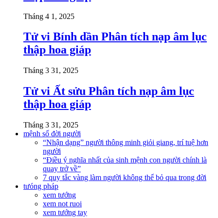
Tháng 4 1, 2025
Tử vi Bính dần Phân tích nạp âm lục
thập hoa giáp
Tháng 3 31, 2025
Tử vi Ất sửu Phân tích nạp âm lục
thập hoa giáp
Tháng 3 31, 2025
mệnh số đời người
“Nhận dạng” người thông minh giỏi giang, trí tuệ hơn
người
“Điều ý nghĩa nhất của sinh mệnh con người chính là
quay trở về”
7 quy tắc vàng làm người không thể bỏ qua trong đời
tưóng pháp
xem tướng
xem not ruoi
xem tướng tay