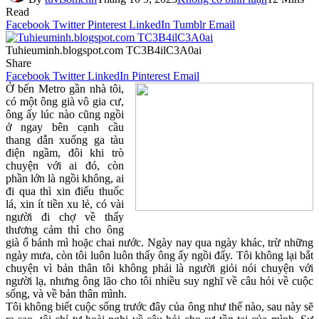
Read
Facebook
Twitter
Pinterest
LinkedIn
Tumblr
Email
Tuhieuminh.blogspot.com TC3B4ilC3A0ai
Share
Facebook
Twitter
LinkedIn
Pinterest
Email
Ở bến Metro gần nhà tôi,
có một ông già vô gia cư,
ông ấy lúc nào cũng ngồi
ở ngay bên cạnh cầu
thang dẫn xuống ga tàu
điện ngầm, đôi khi trò
chuyện với ai đó, còn
phần lớn là ngồi không, ai
đi qua thì xin điếu thuốc
lá, xin ít tiền xu lẻ, có vài
người đi chợ về thấy
thương cảm thì cho ông
già ổ bánh mì hoặc chai nước. Ngày nay qua ngày khác, trừ những
ngày mưa, còn tôi luôn luôn thấy ông ấy ngồi đấy. Tôi không lại bắt
chuyện vì bản thân tôi không phải là người giỏi nói chuyện với
người lạ, nhưng ông lão cho tôi nhiều suy nghĩ về câu hỏi về cuộc
sống, và về bản thân mình.
Tôi không biết cuộc sống trước đây của ông như thế nào, sau này sẽ