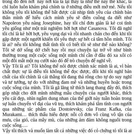
trong đó đến nơi này nơi kia ta lại thấy ta như thế này thế khác, ta
chỉ luôn luôn khám phá chính ta ở những điều mới mở mẻ. Nếu tôi
không yêu tôi không thể bắt được cái nhịp tình yêu của chính bản
thân mình để hiểu cách mình yêu sẽ điên cuồng da diết như
Napoleon yêu nàng Josephine, hay tôi chỉ đơn giản là kẻ coi tình
yêu giống như một trải nghiệm hời hợt như Casanova. Tôi đã nghĩ
tôi chỉ là kẻ hời hợt, yêu vụng dại và rồi nhanh chán cho đến khi tôi
gặp được một người khiến tôi yêu thực sự hết cả tâm hồn mình. Tôi
là ai? nếu tôi không thất tình tôi có biết tôi sẽ như thế nào không?
Tôi sẽ dở sống dở chết hay rồi mọi chuyện lại trở về như bình
thường trong một cuộc sống một mình chỉ cần ở đâu đó xa xôi có
một đôi mắt một nụ cười nào đó để trò chuyện để nghĩ về.
Vậy Tôi là ai? Tôi không thể nói được chính xác mình là ai, vì bản
chất thực sự là điều tôi không thể đọc được, đôi khi tôi nghĩ bản
chất của tôi chính là cái thằng tôi đang thả rông cho tự do suy nghĩ
và tư tưởng, tự do với những đam mê và những huyền hoặc trong
cuộc sống của mình. Tôi là gã lãng tử thích lang thang đây đó, thích
góp nhặt cho đời mình những mẩu chuyện của người khác, thích
yêu cái đẹp, nhìn ngắm dung nhan của thế giới này tuần hoàn trong
sự luân chuyển vĩ đại của vũ trụ, thích khám phá tâm tính con người
qua những tác phẩm của Dostoievsky, của Franz Kafka, của
Murakami… thích thấu hiểu được nỗi cô đơn vô cùng vô tận của
mưa, của gió, của mây mù, của những ảm đảm không nguôi trong
cuộc sống….
Vậy tôi thích và muốn làm tất cả những việc đó có chứng tỏ tôi là ai