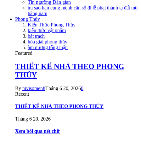
Tín ngưỡng Dân gian
tra sao hạn cung mệnh căn số đi lễ phật thánh tạ đất mộ
hàng năm
Phong Thủy
Kiến Thức Phong Thủy
kiến thức vật phẩm
bát trạch
hóa giải phong thủy
âm dương tổng luận
Featured
THIẾT KẾ NHÀ THEO PHONG
THỦY
By
tuvisomenh
Tháng 6 20, 2026
0
Recent
THIẾT KẾ NHÀ THEO PHONG THỦY
Tháng 6 20, 2026
Xem bói qua nét chữ