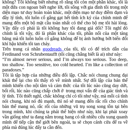
không? Tôi không biết nhưng rõ rằng tôi còn một phần khác, tôi là
một đứa con ngoan biết nghe lời, tôi sống với gia đình tôi trong một
diện mạo tư duy hoàn toàn khác, một diện mạo tư duy điềm đạm và
đầy lý tính, tôi luôn cố gắng gạt hết tính ích kỷ của chính minh để
mang đến một bộ mặt cầu toàn nhất có thể cho bộ mẹ tôi hài lòng.
Vậy đấy có phải là tôi không hay tôi đang giả dối? Tôi nghĩ đó
chính là tôi vậy, đó là phần khác của tôi, phần nổi của một tảng
băng mà tôi luôn luôn cố gắng không để bị ảnh hưởng bởi biến đổi
khí hậu khiến tôi tan chảy.
Trên trang cá nhân
goodreads
của tôi, tôi có để trích dẫn của
Ferdinand von Schrubentaufft (tôi cũng chẳng biết là ai) như này:
“I’m almost never serious, and I’m always too serious. Too deep,
too shallow. Too sensitive, too cold hearted. I’m like a collection of
paradoxes.”
Tôi là tập hợp của những điều đối lập. Chắc nói chung chung đại
khái thế lại cho tôi thấy rõ về mình nhất. Sự đối lập của bản thể
mình khiến cho nội tâm và cảm thức của tôi lúc nào cũng day dứt,
bối rối, lúc nào cũng chấp chới ở trong mọi vấn đề của giác tính và
lý tính. Tôi thiết nghĩ, chắc không chỉ có tôi như vậy, mà mỗi cá tính
nói chung, khi nó đủ mạnh, thì nó sẽ mang đển rắc rối cho chính
bản thể mang nó, rắc rối của những vũ trụ song song tồn tại bên
trong mình, khi chúng ta phải thể hiện như này, khi lại phải xoay
vần giống như ta đang nằm trong hang có rất nhiều cửa xung quanh
mình để tiếp cận thế giới bên ngoài, ta sẽ chọn cánh cửa để ra về
phía mà đúng lúc đấy ta cần đến.