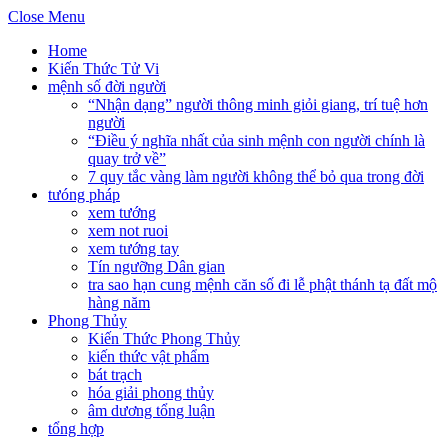
Close Menu
Home
Kiến Thức Tử Vi
mệnh số đời người
“Nhận dạng” người thông minh giỏi giang, trí tuệ hơn
người
“Điều ý nghĩa nhất của sinh mệnh con người chính là
quay trở về”
7 quy tắc vàng làm người không thể bỏ qua trong đời
tưóng pháp
xem tướng
xem not ruoi
xem tướng tay
Tín ngưỡng Dân gian
tra sao hạn cung mệnh căn số đi lễ phật thánh tạ đất mộ
hàng năm
Phong Thủy
Kiến Thức Phong Thủy
kiến thức vật phẩm
bát trạch
hóa giải phong thủy
âm dương tổng luận
tổng hợp