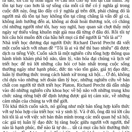
ra sao, tôi chỉ tự hoài nghi về câu hỏi cho sự tồn tại của mình. Sự
tồn tại hay cao hơn là sự sống của mỗi cá thể có ý nghĩa gì trong
cuộc đời này, ông lão đấy có ý nghĩa gì trên đời, phải chăng đó là
người mà dù tồn tại hay không tồn tại cũng chẳng là vấn đề gì cả,
không ảnh hưởng đến ai, không ai đoái hoài thương xót, có chăng
chỉ những người như tôi, hay suy nghĩ, hay quan sát chợt thấy một
ngày sự thiếu vắng khuôn mặt già nua đã từng ở đâu đó. Rồi tôi tự
hỏi câu hỏi muôn đời của hầu hết mọi cá thể người là “tôi là ai”?
Nhà triết học đương đại người Đức Richard David Precht đã viết
một cuốn sách với nhan đề “Tôi là ai và thế thì bao nhiêu” đã được
dịch ra tiếng Việt. Cuốn sách là một nghiên cứu tổng hợp thông qua
hành trình khám phá bộ não, tâm lý, văn hóa đại chúng và lịch sử
triết học để trả lời những câu hỏi cơ bản nhất trong cuộc sống
thường ngày như hạnh phúc, đức tin vào tôn giáo, giá trị đạo đức,
luân lý thường thức trong cách hành xử trong xã hội… Ở đó, không
chỉ dựa vào những xét đoán tâm lý học, những nghiên cứu về bản
chất con người từ thời triết học Platon, Richard Precht đã dẫn nhập
vào đó những nghiên cứu khoa học về bộ não với những trung khu
chức năng riêng biệt để định lượng được giá trị cảm xúc, về những
cảm nhận của chúng ta với thế giới.
Tôi khá thích cuốn sách, nó giống như một bản tổng hợp kiến thức
với sự hòa hợp của triết học và y sinh lý. Và ở đó, ông đã trả lời câu
hỏi tôi là ai với việc xét bản thân mình trong các mối quan hệ xã hội,
các giá trị luân lý đạo đức bị ràng buộc giữa người với người, thế
nào là hạnh phúc, thế nào là tự do… tất cả mọi câu hỏi thường thức