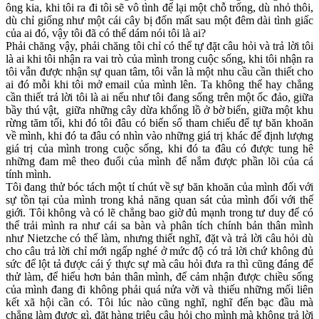
ông kia, khi tôi ra đi tôi sẽ vô tình để lại một chỗ trống, dù nhỏ thôi,
dù chỉ giống như một cái cây bị đốn mất sau một đêm dài tình giấc
của ai đó, vậy tôi đã có thể dám nói tôi là ai?
Phải chăng vậy, phải chăng tôi chỉ có thể tự đặt câu hỏi và trả lời tôi
là ai khi tôi nhận ra vai trò của mình trong cuộc sống, khi tôi nhận ra
tôi vẫn được nhận sự quan tâm, tôi vẫn là một nhu cầu cần thiết cho
ai đó mỗi khi tôi mở email của mình lên. Ta không thể hay chẳng
cần thiết trả lời tôi là ai nếu như tôi đang sống trên một ốc đảo, giữa
bầy thú vật, giữa những cây dừa khổng lồ ở bờ biển, giữa một khu
rừng tăm tối, khi đó tôi đâu có biến số tham chiếu để tự băn khoăn
về mình, khi đó ta đâu có nhìn vào những giá trị khác để định lượng
giá trị của mình trong cuộc sống, khi đó ta đâu có được tung hê
những đam mê theo đuổi của mình để nắm được phần lõi của cá
tính mình.
Tôi đang thử bóc tách một tí chút về sự băn khoăn của mình đối với
sự tồn tại của mình trong khả năng quan sát của mình đối với thế
giới. Tôi không và có lẽ chẳng bao giờ đủ mạnh trong tư duy để có
thể trải mình ra như cái sa bàn và phân tích chính bản thân mình
như Nietzche có thể làm, nhưng thiết nghĩ, đặt và trả lời câu hỏi dù
cho câu trả lời chỉ mới ngấp nghé ở mức độ có trả lời chứ không đủ
sức để lột tả được cái ý thực sự mà câu hỏi đưa ra thì cũng đáng để
thử làm, để hiểu hơn bản thân mình, để cảm nhận được chiều sống
của mình đang đi không phải quá nửa vời và thiếu những mối liên
kết xã hội cần có. Tôi lúc nào cũng nghĩ, nghĩ đến bạc đầu mà
chẳng làm được gì, đặt hàng triệu câu hỏi cho mình mà không trả lời