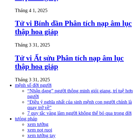
Tháng 4 1, 2025
Tử vi Bính dần Phân tích nạp âm lục
thập hoa giáp
Tháng 3 31, 2025
Tử vi Ất sửu Phân tích nạp âm lục
thập hoa giáp
Tháng 3 31, 2025
mệnh số đời người
“Nhận dạng” người thông minh giỏi giang, trí tuệ hơn
người
“Điều ý nghĩa nhất của sinh mệnh con người chính là
quay trở về”
7 quy tắc vàng làm người không thể bỏ qua trong đời
tưóng pháp
xem tướng
xem not ruoi
xem tướng tay