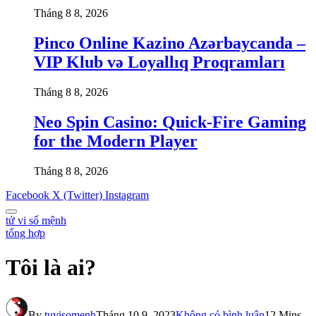
Tháng 8 8, 2026
Pinco Online Kazino Azərbaycanda –
VIP Klub və Loyallıq Proqramları
Tháng 8 8, 2026
Neo Spin Casino: Quick‑Fire Gaming
for the Modern Player
Tháng 8 8, 2026
Facebook
X (Twitter)
Instagram
tử vi số mệnh
tổng hợp
Tôi là ai?
By
tuvisomenh
Tháng 10 9, 2023
Không có bình luận
12 Mins