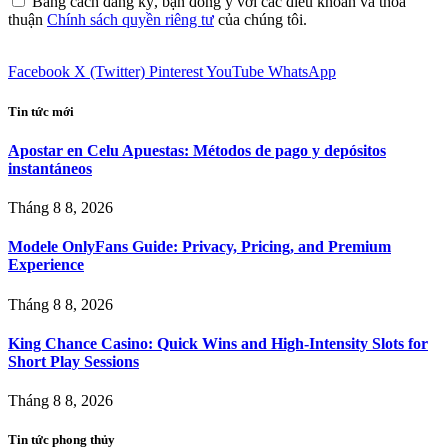
Bằng cách đăng ký, bạn đồng ý với các điều khoản và thỏa
thuận
Chính sách quyền riêng tư
của chúng tôi.
Facebook
X (Twitter)
Pinterest
YouTube
WhatsApp
Tin tức mới
Apostar en Celu Apuestas: Métodos de pago y depósitos
instantáneos
Tháng 8 8, 2026
Modele OnlyFans Guide: Privacy, Pricing, and Premium
Experience
Tháng 8 8, 2026
King Chance Casino: Quick Wins and High-Intensity Slots for
Short Play Sessions
Tháng 8 8, 2026
Tin tức phong thủy