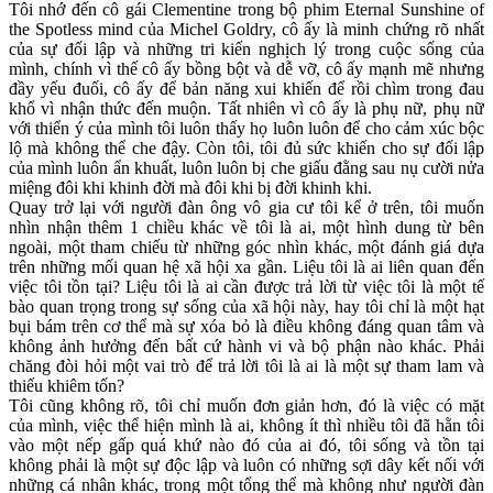
Tôi nhớ đến cô gái Clementine trong bộ phim Eternal Sunshine of
the Spotless mind của Michel Goldry, cô ấy là minh chứng rõ nhất
của sự đối lập và những tri kiến nghịch lý trong cuộc sống của
mình, chính vì thế cô ấy bồng bột và dễ vỡ, cô ấy mạnh mẽ nhưng
đầy yếu đuối, cô ấy để bản năng xui khiến để rồi chìm trong đau
khổ vì nhận thức đến muộn. Tất nhiên vì cô ấy là phụ nữ, phụ nữ
với thiển ý của mình tôi luôn thấy họ luôn luôn để cho cảm xúc bộc
lộ mà không thể che đậy. Còn tôi, tôi đủ sức khiến cho sự đối lập
của mình luôn ẩn khuất, luôn luôn bị che giấu đằng sau nụ cười nửa
miệng đôi khi khinh đời mà đôi khi bị đời khinh khi.
Quay trở lại với người đàn ông vô gia cư tôi kể ở trên, tôi muốn
nhìn nhận thêm 1 chiều khác về tôi là ai, một hình dung từ bên
ngoài, một tham chiếu từ những góc nhìn khác, một đánh giá dựa
trên những mối quan hệ xã hội xa gần. Liệu tôi là ai liên quan đến
việc tôi tồn tại? Liệu tôi là ai cần được trả lời từ việc tôi là một tế
bào quan trọng trong sự sống của xã hội này, hay tôi chỉ là một hạt
bụi bám trên cơ thể mà sự xóa bỏ là điều không đáng quan tâm và
không ảnh hưởng đến bất cứ hành vi và bộ phận nào khác. Phải
chăng đòi hỏi một vai trò để trả lời tôi là ai là một sự tham lam và
thiếu khiêm tốn?
Tôi cũng không rõ, tôi chỉ muốn đơn giản hơn, đó là việc có mặt
của mình, việc thể hiện mình là ai, không ít thì nhiều tôi đã hằn tôi
vào một nếp gấp quá khứ nào đó của ai đó, tôi sống và tồn tại
không phải là một sự độc lập và luôn có những sợi dây kết nối với
những cá nhân khác, trong một tổng thể mà không như người đàn