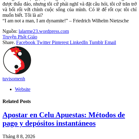
được thấu đáo, nhưng tôi cứ phải nghĩ và đặt câu hỏi, tôi cứ trăn trở
và bối rối với chính cuộc sống của mình. Có lẽ để rốt cục tôi chỉ
muốn biết. Tôi là ai?
“I am not a man, I am dynamite!” – Friedrich Wilhelm Nietzsche
Nguồn:
lalarme23.wordpress.com
Truyện Phật Giáo
Share.
Facebook
Twitter
Pinterest
LinkedIn
Tumblr
Email
tuvisomenh
Website
Related
Posts
Apostar en Celu Apuestas: Métodos de
pago y depósitos instantáneos
Tháng 8 8, 2026