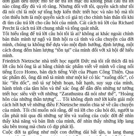
đơn giản đều được mổ xẻ để trả lời mặc dù không phải câu trả lời
nào cũng đầy đủ và rõ ràng. Nhưng đối với tôi, quyển sách như tôi
đã nói chỉ là một sự tổng hợp kiến thức triết học và não bộ mà tôi
còn thiếu hơn là một quyển sách có giá trị cho chính bản thân tôi khi
đi tìm câu trả lời cho câu hỏi của mình. Cái cách trả lời của Richard
Precht là cách trả lời chung nhất và tổng quát nhất.
Tôi hiểu rằng để trả lời câu hỏi tôi là ai? không ai khác ngoài chính
bản thân mình tự ngộ và lĩnh hội ra cá tính và câu chuyện của đời
mình, chúng ta không thể dựa vào một định hướng, định lượng, một
cách đong đếm hàm lượng “tồn tại” của mình đối với xã hội để hiểu
mình.
Friedrich Nietzsche nhà triết học người Đức mà tôi rất thích đã trả
lời câu hỏi ông là ai bằng chính tác phẩm viết về mình vô cùng nổi
tiếng Ecco Homo, bản dịch tiếng Việt của Phạm Công Thiện. Qua
tác phẩm đó, ông đã mô tả mình như một kẻ có lúc “xuống dốc”, có
lúc “lên dốc”, mô tả sự bệnh hoạn, bất hạnh, suy sụp của mình,
hành trình của tâm hồn và thể xác ông để dẫn đến những tư tưởng
triết học siêu việt với những “Zarathustra đã nói như thế”, “Hoàng
hôn của những thần tượng”… Tôi không định mở lời kiến giải một
cách hời hợt về những điều F.Nietzsche muốn chia sẻ về câu chuyện
của mình. Tôi chỉ muốn nói rằng, để trả lời cho câu hỏi đó, người ta
cần phải trải qua đủ những sự lên và xuống của cuộc đời để nhìn
thấy khả năng và bản lĩnh của mình, để nhìn thấy những lớp lang
sâu bên trong mà chưa có dịp phát lộ.
Cuộc đời ta giống như một con đường dài bất tận, ta lang thang