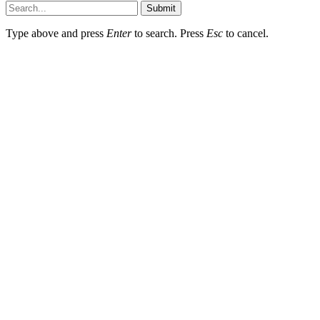
Submit
Type above and press
Enter
to search. Press
Esc
to cancel.