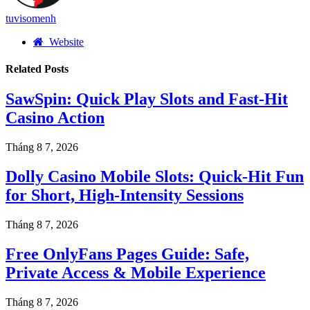
tuvisomenh
Website
Related
Posts
SawSpin: Quick Play Slots and Fast‑Hit
Casino Action
Tháng 8 7, 2026
Dolly Casino Mobile Slots: Quick‑Hit Fun
for Short, High‑Intensity Sessions
Tháng 8 7, 2026
Free OnlyFans Pages Guide: Safe,
Private Access & Mobile Experience
Tháng 8 7, 2026