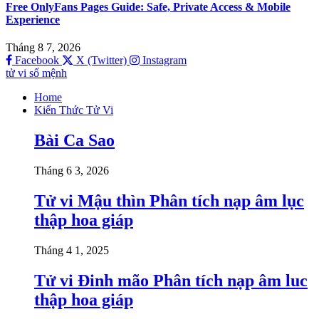
Free OnlyFans Pages Guide: Safe, Private Access & Mobile
Experience
Tháng 8 7, 2026
Facebook
X (Twitter)
Instagram
tử vi số mệnh
Home
Kiến Thức Tử Vi
Bài Ca Sao
Tháng 6 3, 2026
Tử vi Mậu thìn Phân tích nạp âm lục
thập hoa giáp
Tháng 4 1, 2025
Tử vi Đinh mão Phân tích nạp âm luc
thập hoa giáp