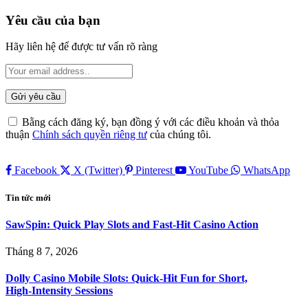
Yêu cầu của bạn
Hãy liên hệ để được tư vấn rõ ràng
Bằng cách đăng ký, bạn đồng ý với các điều khoản và thỏa
thuận
Chính sách quyền riêng tư
của chúng tôi.
Facebook
X (Twitter)
Pinterest
YouTube
WhatsApp
Tin tức mới
SawSpin: Quick Play Slots and Fast‑Hit Casino Action
Tháng 8 7, 2026
Dolly Casino Mobile Slots: Quick‑Hit Fun for Short,
High‑Intensity Sessions