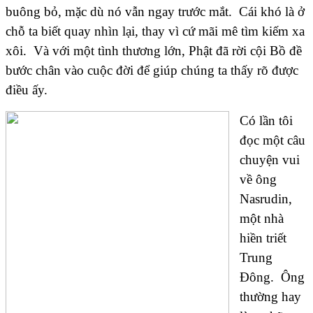
buông bỏ, mặc dù nó vẫn ngay trước mắt. Cái khó là ở
chỗ ta biết quay nhìn lại, thay vì cứ mãi mê tìm kiếm xa
xôi. Và với một tình thương lớn, Phật đã rời cội Bồ đề
bước chân vào cuộc đời để giúp chúng ta thấy rõ được
điều ấy.
Có lần tôi
đọc một câu
chuyện vui
về ông
Nasrudin,
một nhà
hiền triết
Trung
Đông. Ông
thường hay