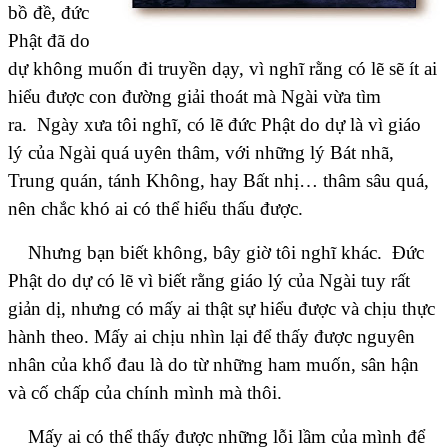
bồ đề, đức
Phật đã do
dự không muốn đi truyền dạy, vì nghĩ rằng có lẽ sẽ ít ai
hiểu được con đường giải thoát mà Ngài vừa tìm
ra. Ngày xưa tôi nghĩ, có lẽ đức Phật do dự là vì giáo
lý của Ngài quá uyên thâm, với những lý Bát nhã,
Trung quán, tánh Không, hay Bất nhị… thâm sâu quá,
nên chắc khó ai có thể hiểu thấu được.
Nhưng bạn biết không, bây giờ tôi nghĩ khác. Đức
Phật do dự có lẽ vì biết rằng giáo lý của Ngài tuy rất
giản dị, nhưng có mấy ai thật sự hiểu được và chịu thực
hành
theo
. Mấy ai chịu nhìn lại để thấy được nguyên
nhân của khổ đau là do từ những ham muốn, sân hận
và cố chấp của chính mình mà thôi.
Mấy ai có thể thấy được những lỗi lầm của mình để