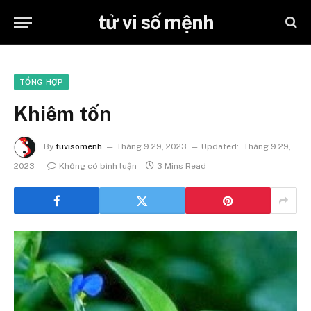
tử vi số mệnh
TỔNG HỢP
Khiêm tốn
By
tuvisomenh
Tháng 9 29, 2023
Updated:
Tháng 9 29,
2023
Không có bình luận
3 Mins Read