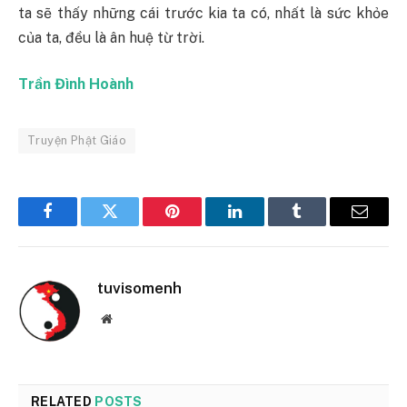
ta sẽ thấy những cái trước kia ta có, nhất là sức khỏe
của ta, đều là ân huệ từ trời.
Trần Đình Hoành
Truyện Phật Giáo
Facebook
Twitter
Pinterest
LinkedIn
Tumblr
Email
tuvisomenh
Website
RELATED
POSTS