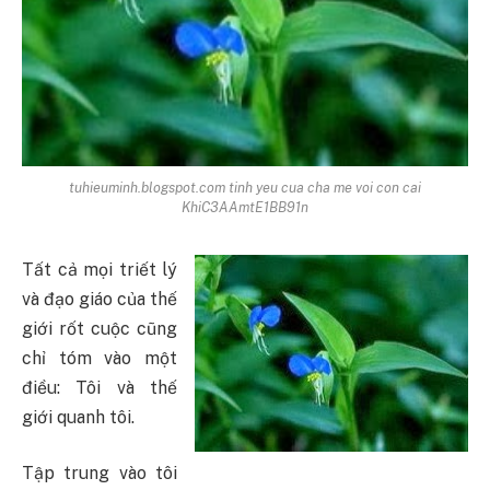
tuhieuminh.blogspot.com tinh yeu cua cha me voi con cai
KhiC3AAmtE1BB91n
Tất cả mọi triết lý
và đạo giáo của thế
giới rốt cuộc cũng
chỉ tóm vào một
điều: Tôi và thế
giới quanh tôi.
Tập trung vào tôi