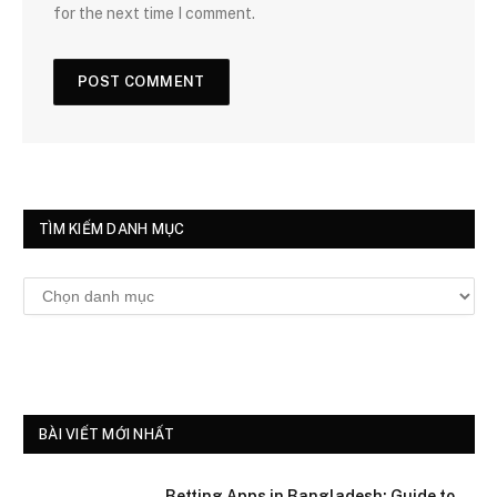
for the next time I comment.
TÌM KIẾM DANH MỤC
Tìm
kiếm
danh
mục
BÀI VIẾT MỚI NHẤT
Betting Apps in Bangladesh: Guide to