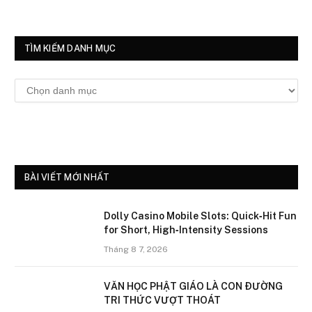
TÌM KIẾM DANH MỤC
Tìm
kiếm
danh
mục
BÀI VIẾT MỚI NHẤT
Dolly Casino Mobile Slots: Quick‑Hit Fun
for Short, High‑Intensity Sessions
Tháng 8 7, 2026
VĂN HỌC PHẬT GIÁO LÀ CON ÐƯỜNG
TRI THỨC VƯỢT THOÁT