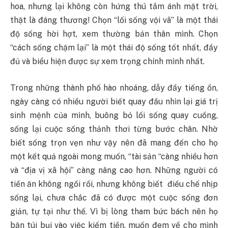
hoa, nhưng lại không còn hứng thú tắm ánh mặt trời,
thật là đáng thương! Chọn “lối sống vội vã” là một thái
độ sống hời hợt, xem thường bản thân mình. Chọn
“cách sống chậm lại” là một thái độ sống tốt nhất, đầy
đủ và biểu hiện được sự xem trọng chính mình nhất.
Trong những thành phố hào nhoáng, dẫy đầy tiếng ồn,
ngày càng có nhiều người biết quay đầu nhìn lại giá trị
sinh mệnh của mình, buông bỏ lối sống quay cuồng,
sống lại cuộc sống thảnh thơi từng bước chân. Nhờ
biết sống trọn vẹn như vậy nên đã mang đến cho họ
một kết quả ngoài mong muốn, “tài sản “càng nhiều hơn
và “địa vị xã hội” càng nâng cao hơn. Những người có
tiền ăn không ngồi rồi, nhưng không biết điều chế nhịp
sống lại, chưa chắc đã có được một cuộc sống đơn
giản, tự tại như thế. Vì bị lòng tham bức bách nên họ
bận túi bụi vào việc kiếm tiền, muốn đem về cho mình