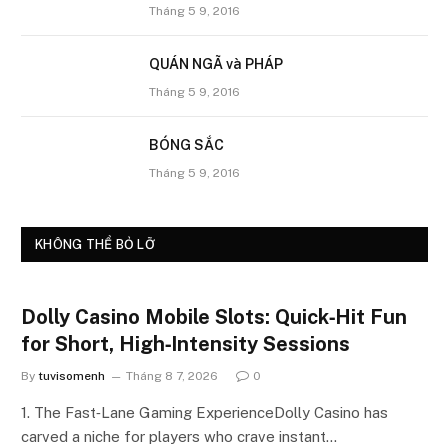
Tháng 5 9, 2016
QUÁN NGÃ và PHÁP
Tháng 5 9, 2016
BÓNG SẮC
Tháng 5 9, 2016
KHÔNG THỂ BỎ LỠ
Dolly Casino Mobile Slots: Quick‑Hit Fun
for Short, High‑Intensity Sessions
By
tuvisomenh
Tháng 8 7, 2026
0
1. The Fast‑Lane Gaming ExperienceDolly Casino has
carved a niche for players who crave instant…