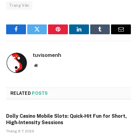
Trang Văn
Facebook
Twitter
Pinterest
LinkedIn
Tumblr
Email
tuvisomenh
Website
RELATED
POSTS
Dolly Casino Mobile Slots: Quick‑Hit Fun for Short,
High‑Intensity Sessions
Tháng 8 7, 2026