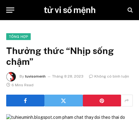
tử vi số mệnh
TỔNG HỢP
Thưởng thức “Nhịp sống
chậm”
By
tuvisomenh
Tháng 8 28, 2023
Không có bình luận
6 Mins Read