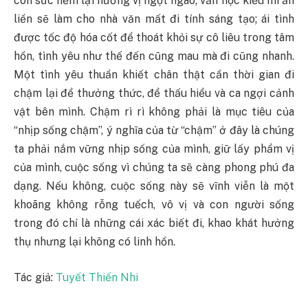
còn sức nếm lại hương vị ngọt ngào; văn học kiểu mì ăn
liền sẽ làm cho nhà văn mất đi tính sáng tạo; ái tình
được tốc độ hóa cốt để thoát khỏi sự cô liêu trong tâm
hồn, tình yêu như thế đến cũng mau mà đi cũng nhanh.
Một tình yêu thuần khiết chân thật cần thời gian đi
chậm lại để thưởng thức, để thấu hiểu và ca ngợi cảnh
vật bên mình. Chậm rì rì không phải là mục tiêu của
“nhịp sống chậm”, ý nghĩa của từ “chậm” ở đây là chúng
ta phải nắm vững nhịp sống của mình, giữ lấy phẩm vị
của mình, cuộc sống vì chúng ta sẽ càng phong phú đa
dạng. Nếu không, cuộc sống này sẽ vĩnh viễn là một
khoãng không rỗng tuếch, vô vị và con người sống
trong đó chỉ là những cái xác biết đi, khao khát hưởng
thụ nhưng lại không có linh hồn.
Tác giả:
Tuyết Thiến Nhi