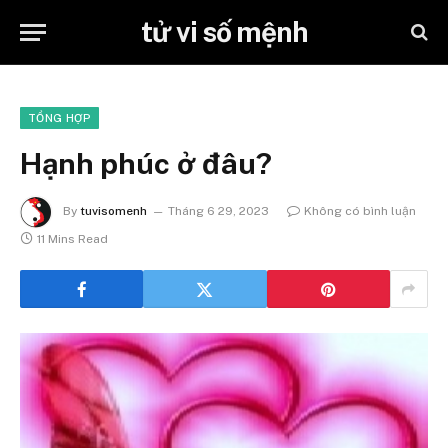
tử vi số mệnh
TỔNG HỢP
Hạnh phúc ở đâu?
By
tuvisomenh
Tháng 6 29, 2023
Không có bình luận
11 Mins Read