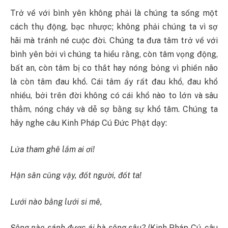
Trở về với bình yên không phải là chúng ta sống một
cách thụ động, bạc nhược; không phải chúng ta vì sợ
hãi mà tránh né cuộc đời. Chúng ta đưa tâm trở về với
bình yên bởi vì chúng ta hiểu rằng, còn tâm vọng động,
bất an, còn tâm bị co thắt hay nóng bỏng vì phiền não
là còn tâm đau khổ. Cái tâm ấy rất đau khổ, đau khổ
nhiều, bởi trên đời không có cái khổ nào to lớn và sâu
thẳm, nóng cháy và dễ sợ bằng sự khổ tâm. Chúng ta
hãy nghe câu Kinh Pháp Cú Ðức Phật dạy:
Lửa tham ghê lắm ai ơi!
Hận sân cũng vậy, đốt người, đốt ta!
Lưới nào bằng lưới si mê,
Sông nào sánh được ái hà sông sâu?
(Kinh Pháp Cú, câu