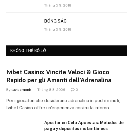
Tháng 5 9, 2016
BÓNG SẮC
Tháng 5 9, 2016
KHÔNG THỂ BỎ LỠ
Ivibet Casino: Vincite Veloci & Gioco
Rapido per gli Amanti dell’Adrenalina
By
tuvisomenh
Tháng 8 8, 2026
0
Per i giocatori che desiderano adrenalina in pochi minuti,
Ivibet Casino offre un’esperienza costruita intorno…
Apostar en Celu Apuestas: Métodos de
pago y depósitos instantáneos