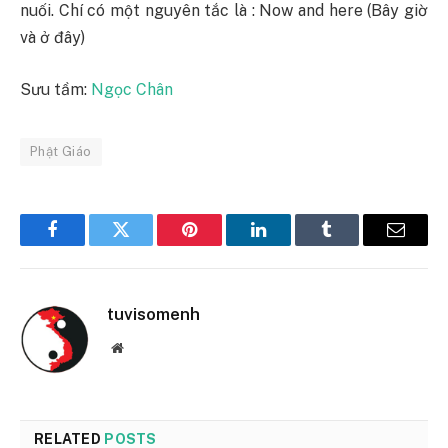
nuối. Chí có một nguyên tắc là : Now and here (Bây giờ
và ở đây)
Sưu tầm:
Ngọc Chân
Phật Giáo
Facebook
Twitter
Pinterest
LinkedIn
Tumblr
Email
tuvisomenh
Website
RELATED
POSTS