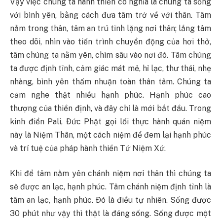
Vậy việc chúng ta hành thiền có nghĩa là chúng ta sống
với bình yên, bằng cách đưa tâm trở về với thân. Tâm
nằm trong thân, tâm an trú tĩnh lặng nơi thân; lắng tâm
theo dõi, nhìn vào tiến trình chuyển động của hơi thở,
tâm chúng ta nằm yên, chìm sâu vào nơi đó. Tâm chúng
ta được định tĩnh, cảm giác mát mẻ, hỉ lạc, thư thái, nhẹ
nhàng, bình yên thấm nhuận toàn thân tâm. Chúng ta
cảm nghe thật nhiều hạnh phúc. Hạnh phúc cao
thượng của thiền định, và đây chỉ là mới bắt đầu. Trong
kinh điển Pali, Ðức Phật gọi lối thực hành quán niệm
này là Niệm Thân, một cách niệm để đem lại hạnh phúc
và trí tuệ của pháp hành thiền Tứ Niệm Xứ.
Khi để tâm nằm yên chánh niệm nơi thân thì chúng ta
sẽ được an lạc, hạnh phúc. Tâm chánh niệm định tỉnh là
tâm an lạc, hạnh phúc. Ðó là điều tự nhiên. Sống được
30 phút như vậy thì thật là đáng sống. Sống được một