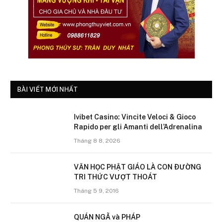
BÀI VIẾT MỚI NHẤT
Ivibet Casino: Vincite Veloci & Gioco
Rapido per gli Amanti dell’Adrenalina
Tháng 8 8, 2026
VĂN HỌC PHẬT GIÁO LÀ CON ÐƯỜNG
TRI THỨC VƯỢT THOÁT
Tháng 5 9, 2016
QUÁN NGÃ và PHÁP