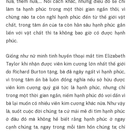
nữa, thêm nữa,… Nói cách khác, những điều đó sẽ chỉ
làm ta hạnh phúc trong một thời gian ngắn thôi, vì
chừng nào ta còn nghĩ hạnh phúc đến từ thế giới vật
chất, trong tâm ấn của ta còn hằn sâu hạnh phúc gắn
liền với vật chất thì ta không bao giờ có được hạnh
phúc.
Giống như nữ minh tinh huyền thoại mắt tím Elizabeth
Taylor khi nhận được viên kim cương lớn nhất thế giới
do Richard Burton tặng, bà đã ngây ngất vì hạnh phúc,
vì trong tâm ấn bà luôn đồng nghĩa nếu sở hữu được
viên kim cương quý giá tức là hạnh phúc, nhưng chỉ
trong một thời gian ngắn, niềm hạnh phúc đó vơi dần vì
bà lại muốn có nhiều viên kim cương khác nữa. Như vậy
là, suốt cuộc đời chúng ta cứ mải mê đi tìm hạnh phúc
ở đâu đó mà không hề biết rằng hạnh phúc ở ngay
cạnh chúng ta, ngay trong mỗi tâm hồn chúng ta; chỉ