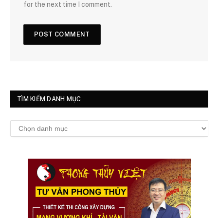
for the next time I comment.
TÌM KIẾM DANH MỤC
Tìm
kiếm
danh
mục