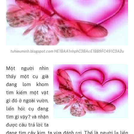
tuhieuminh.blogspot.com HE1BAA1nhphC3BAcE1BB9FC491C3A2u
Một người nhìn
thấy một cụ già
đang lom khom
tìm kiếm một vật
gì đó ở ngoài vườn,
liền hỏi: cụ đang
tìm gì vậy? và nhận
được câu trả lời: ta
đang tìm cây kim, ta vừa đánh rơi. Thế là người lạ liền