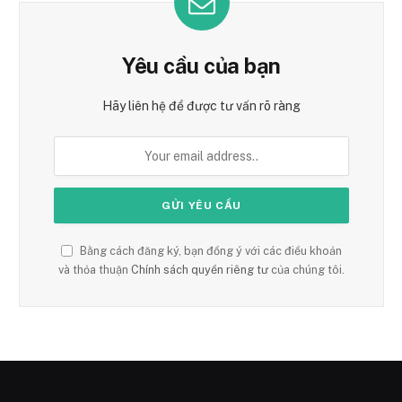
Yêu cầu của bạn
Hãy liên hệ để được tư vấn rõ ràng
Bằng cách đăng ký, bạn đồng ý với các điều khoản
và thỏa thuận
Chính sách quyền riêng tư
của chúng tôi.