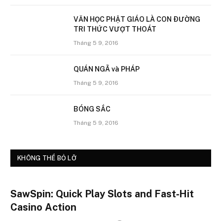
VĂN HỌC PHẬT GIÁO LÀ CON ÐƯỜNG
TRI THỨC VƯỢT THOÁT
Tháng 5 9, 2016
QUÁN NGÃ và PHÁP
Tháng 5 9, 2016
BÓNG SẮC
Tháng 5 9, 2016
KHÔNG THỂ BỎ LỠ
SawSpin: Quick Play Slots and Fast‑Hit
Casino Action