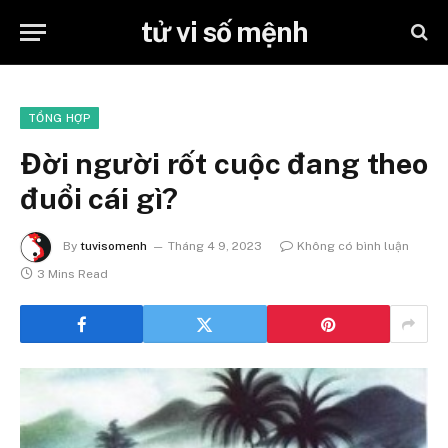
tử vi số mệnh
TỔNG HỢP
Đời người rốt cuộc đang theo
đuổi cái gì?
By
tuvisomenh
Tháng 4 9, 2023
Không có bình luận
3 Mins Read