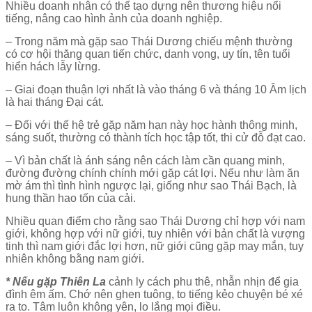
Nhiều doanh nhân có thể tạo dựng nên thương hiệu nổi
tiếng, nâng cao hình ảnh của doanh nghiệp.
– Trong năm mà gặp sao Thái Dương chiếu mệnh thường
có cơ hội thăng quan tiến chức, danh vọng, uy tín, tên tuổi
hiển hách lẫy lừng.
– Giai đoạn thuận lợi nhất là vào tháng 6 và tháng 10 Âm lịch
là hai tháng Đại cát.
– Đối với thế hệ trẻ gặp năm hạn này học hành thông minh,
sáng suốt, thường có thành tích học tập tốt, thi cử đỗ đạt cao.
– Vì bản chất là ánh sáng nên cách làm cần quang minh,
đường đường chính chính mới gặp cát lợi. Nếu như làm ăn
mờ ám thì tình hình ngược lại, giống như sao Thái Bạch, là
hung thần hao tốn của cải.
Nhiều quan điểm cho rằng sao Thái Dương chỉ hợp với nam
giới, không hợp với nữ giới, tuy nhiên với bản chất là vượng
tinh thì nam giới đắc lợi hơn, nữ giới cũng gặp may mắn, tuy
nhiên không bằng nam giới.
* Nếu gặp Thiên La
cảnh ly cách phu thê, nhẫn nhịn để gia
đình êm ấm. Chớ nên ghen tuông, to tiếng kẻo chuyện bé xé
ra to. Tâm luôn không yên, lo lắng mọi điều.