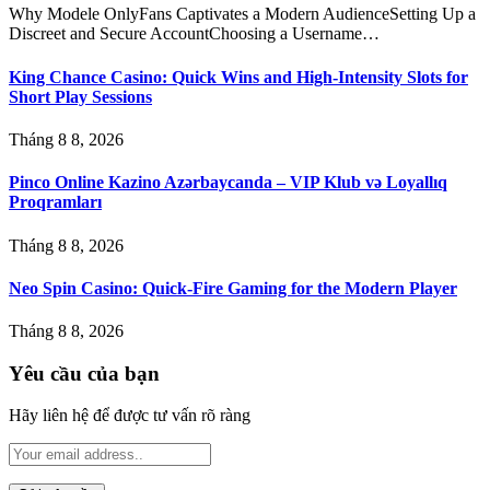
Why Modele OnlyFans Captivates a Modern AudienceSetting Up a
Discreet and Secure AccountChoosing a Username…
King Chance Casino: Quick Wins and High-Intensity Slots for
Short Play Sessions
Tháng 8 8, 2026
Pinco Online Kazino Azərbaycanda – VIP Klub və Loyallıq
Proqramları
Tháng 8 8, 2026
Neo Spin Casino: Quick‑Fire Gaming for the Modern Player
Tháng 8 8, 2026
Yêu cầu của bạn
Hãy liên hệ để được tư vấn rõ ràng