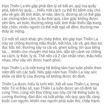
Hạn Thiên La khi gặp phải tâm lý sẽ bất an, quỷ ma quấy
phá, bệnh kỳ quái,… Hiểu một cách cụ thể thì bệnh này chủ
yếu về góc độ tinh thần, trí não, tâm lý, đương số có thể gặp
các chứng trầm cảm, lo âu thái quá, cảm giác không được
yên tâm, an toàn, thường nóng ruột, tinh thần thiếu tập trung,
bồn chồn, nhiều người có thể mất ngủ về đêm, thường mơ
thấy ác mộng.
Có một số sách khác ghi chép thêm, khi gặp hạn Thiên La
này vợ chồng thường mâu thuẫn, bất hòa, cãi vã, gia đạo lục
đục trắc trở, thường xảy ra cãi vã, ghen tuông, lời qua tiếng
lại,… khiến cho chuyện nhỏ hóa lớn, dẫn tới cảnh vợ chồng
xa cách, ly thân, ly dị. Thế nên cả 2 cần nhẫn nhịn, thấu hiểu
nhau, như vậy với được hạnh phúc.
Hạn Thiên La là một trong hệ thống tám hạn luân phiên theo
năm đối với các tuổi. Nếu gặp năm hạn Thiên La này sức
khỏe và tâm lý của đương số không được ổn định.
Thiên La được hiểu là lưới trời. Xét về sao Thiên La, trong
môn Tử vi Đẩu số, sao Thiên La luôn được an cố định tại
cung Thìn, cùng với Địa Võng sao này chỉ hệ thống luân lý,
cương thường, đạo đức và luật pháp, nội quy, quy tắc ràng
buộc con người, khiến mọi người phải tuân thủ, chấp hành.