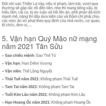
Đối với sao Thiên La này, nếu vi phạm, làm trái, vượt qua
thường sẽ gặp rắc rối đến liền, nhẹ thì mang tiếng xấu, bị
hiểu lầm, cãi cọ, bị dư luận xã hội lên án, phê phán đả kích
mạnh mẽ, nặng thì dây dưa kiện cáo và thậm chí phải chịu
các mức án xử phạt theo quy định của nhà nước, cơ quan,
tổ chức, đơn vị,…
5. Vận hạn Quý Mão nữ mạng
năm 2021 Tân Sửu
– Sao chiếu mệnh
: Sao Thổ Tú
– Vận hạn
: Hạn Diêm Vương
– Vận niên
: Thổ Lộng Nguyệt
– Thái Tuế năm 2021
: Không phạm Thái Tuế
– Tam Tai năm 2021
: Không phạm Tam Tai
– Tuổi Kim Lâu năm 2021
: Không phạm Kim Lâu
– Hạn Hoang Ốc năm 2021
: Không phạm Hoang Ốc