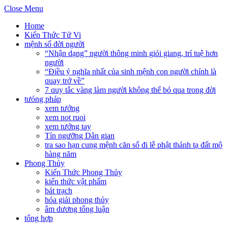
Close Menu
Home
Kiến Thức Tử Vi
mệnh số đời người
“Nhận dạng” người thông minh giỏi giang, trí tuệ hơn
người
“Điều ý nghĩa nhất của sinh mệnh con người chính là
quay trở về”
7 quy tắc vàng làm người không thể bỏ qua trong đời
tưóng pháp
xem tướng
xem not ruoi
xem tướng tay
Tín ngưỡng Dân gian
tra sao hạn cung mệnh căn số đi lễ phật thánh tạ đất mộ
hàng năm
Phong Thủy
Kiến Thức Phong Thủy
kiến thức vật phẩm
bát trạch
hóa giải phong thủy
âm dương tổng luận
tổng hợp