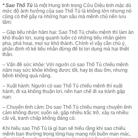
* Sao Thổ Tú
là một Hung tinh trong Cửu Diệu tinh mặc dù
mức độ ảnh hưởng của sao Thổ Tú là không lớn nhưng nó
cũng có thể gây ra những hạn sâu mà mệnh chủ nên lưu
tâm:
– Gặp tiểu nhân hãm hại: Sao Thổ Tú chiếu mệnh thì làm ăn
khó thuận lợi, xung quanh luôn có những tiểu nhân gièm
pha, phá hoại, mọi sự khó thành. Chính vì vậy cần chú ý,
phân định rõ kẻ tiểu nhân đừng để bị lợi dụng mà hại thiệt
thân.
– Vấn đề sức khỏe: Với người có sao Thổ Tú chiếu mệnh
năm nay sức khỏe không được tốt, hay bị đau ốm, nhưng
bệnh không quá nặng.
– Xuất hành: Người có sao Thổ Tú chiếu mệnh thì xuất
hành, đi xa không thuận lợi, nên hạn chế đi xa tránh gặp
nạn.
– Chuyện tình cảm: Do sao Thổ Tú chiếu mạng chuyện tình
cảm không được suôn sẻ, gặp nhiều trắc trở, xảy ra nhiều
cãi vã, tranh chấp không đáng có.
Khi hiểu sao Thổ Tú là gì bạn sẽ hiểu rằng khi sao chiếu
mệnh bạn thường trong lòng hay mang nỗi buồn man mác,