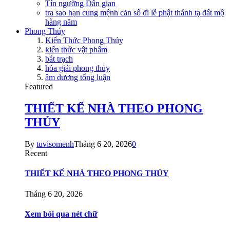
Tín ngưỡng Dân gian
tra sao hạn cung mệnh căn số đi lễ phật thánh tạ đất mộ
hàng năm
Phong Thủy
Kiến Thức Phong Thủy
kiến thức vật phẩm
bát trạch
hóa giải phong thủy
âm dương tổng luận
Featured
THIẾT KẾ NHÀ THEO PHONG
THỦY
By
tuvisomenh
Tháng 6 20, 2026
0
Recent
THIẾT KẾ NHÀ THEO PHONG THỦY
Tháng 6 20, 2026
Xem bói qua nét chữ