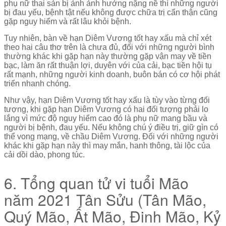
phụ nữ thai sản bị ảnh ảnh hưởng nặng nề thì những người
bị đau yếu, bệnh tật nếu không được chữa trị cẩn thận cũng
gặp nguy hiểm và rất lâu khỏi bệnh.
Tuy nhiên, bàn về hạn Diêm Vương tốt hay xấu mà chỉ xét
theo hai câu thơ trên là chưa đủ, đối với những người bình
thường khác khi gặp hạn này thường gặp vận may về tiền
bạc, làm ăn rất thuận lợi, duyên với của cải, bạc tiền hội tụ
rất mạnh, những người kinh doanh, buôn bán có cơ hội phát
triển nhanh chóng.
Như vậy, hạn Diêm Vương tốt hay xấu là tùy vào từng đối
tượng, khi gặp hạn Diêm Vương có hai đối tượng phải lo
lắng vì mức độ nguy hiểm cao đó là phụ nữ mang bầu và
người bị bệnh, đau yếu. Nếu không chú ý điều trị, giữ gìn có
thể vong mạng, về chầu Diêm Vương. Đối với những người
khác khi gặp hạn này thì may mắn, hanh thông, tài lộc của
cải dồi dào, phong túc.
6. Tổng quan tử vi tuổi Mão
năm 2021 Tân Sửu (Tân Mão,
Quý Mão, Ất Mão, Đinh Mão, Kỷ