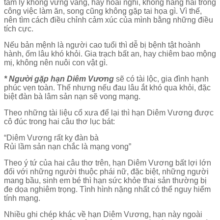
tâm lý không vững vàng, hay hoài nghi, không hăng hái trong
công việc làm ăn, song cũng không gặp tai họa gì. Vì thế,
nên tìm cách điều chỉnh cảm xúc của mình bằng những điều
tích cực.
Nếu bản mệnh là người cao tuổi thì dễ bị bệnh tật hoành
hành, ốm lâu khó khỏi. Gia trạch bất an, hay chiêm bao mộng
mị, không nên nuôi con vật gì.
* Người gặp hạn Diêm Vương
sẽ có tài lộc, gia đình hạnh
phúc vẹn toàn. Thế nhưng nếu đau lâu ắt khó qua khỏi, đặc
biệt đàn bà lâm sản nạn sẽ vong mạng.
Theo những tài liệu cổ xưa để lại thì hạn Diêm Vương được
cô đúc trong hai câu thơ lục bát:
“Diêm Vương rất kỵ đàn bà
Rủi lầm sản nạn chắc là mạng vong”
Theo ý tứ của hai câu thơ trên, hạn Diêm Vương bất lợi lớn
đối với những người thuộc phái nữ, đặc biệt, những người
mang bầu, sinh em bé thì hạn sức khỏe thai sản thường bị
đe dọa nghiêm trọng. Tình hình nặng nhất có thể nguy hiểm
tính mạng.
Nhiều ghi chép khác về hạn Diêm Vương, hạn này ngoài