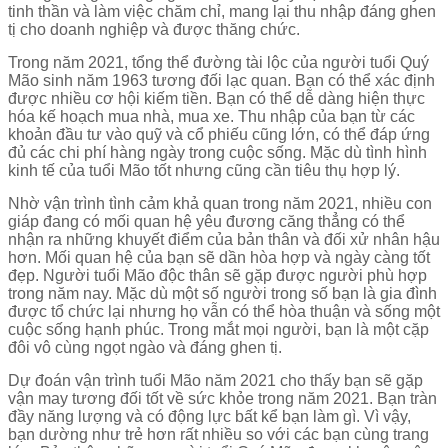
tinh thần và làm việc chăm chỉ, mang lại thu nhập đáng ghen
tị cho doanh nghiệp và được thăng chức.
Trong năm 2021, tổng thể đường tài lộc của người tuổi Quý
Mão sinh năm 1963 tương đối lạc quan. Bạn có thể xác định
được nhiều cơ hội kiếm tiền. Bạn có thể dễ dàng hiện thực
hóa kế hoạch mua nhà, mua xe. Thu nhập của bạn từ các
khoản đầu tư vào quỹ và cổ phiếu cũng lớn, có thể đáp ứng
đủ các chi phí hàng ngày trong cuộc sống. Mặc dù tình hình
kinh tế của tuổi Mão tốt nhưng cũng cần tiêu thụ hợp lý.
Nhờ vận trình tình cảm khả quan trong năm 2021, nhiều con
giáp đang có mối quan hệ yêu đương căng thẳng có thể
nhận ra những khuyết điểm của bản thân và đối xử nhân hậu
hơn. Mối quan hệ của bạn sẽ dần hòa hợp và ngày càng tốt
đẹp. Người tuổi Mão độc thân sẽ gặp được người phù hợp
trong năm nay. Mặc dù một số người trong số bạn là gia đình
được tổ chức lại nhưng họ vẫn có thể hòa thuận và sống một
cuộc sống hạnh phúc. Trong mắt mọi người, bạn là một cặp
đôi vô cùng ngọt ngào và đáng ghen tị.
Dự đoán vận trình tuổi Mão năm 2021 cho thấy bạn sẽ gặp
vận may tương đối tốt về sức khỏe trong năm 2021. Bạn tràn
đầy năng lượng và có động lực bất kể bạn làm gì. Vì vậy,
bạn dường như trẻ hơn rất nhiều so với các bạn cùng trang