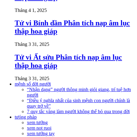
Tháng 4 1, 2025
Tử vi Bính dần Phân tích nạp âm lục
thập hoa giáp
Tháng 3 31, 2025
Tử vi Ất sửu Phân tích nạp âm lục
thập hoa giáp
Tháng 3 31, 2025
mệnh số đời người
“Nhận dạng” người thông minh giỏi giang, trí tuệ hơn
người
“Điều ý nghĩa nhất của sinh mệnh con người chính là
quay trở về”
7 quy tắc vàng làm người không thể bỏ qua trong đời
tưóng pháp
xem tướng
xem not ruoi
xem tướng tay