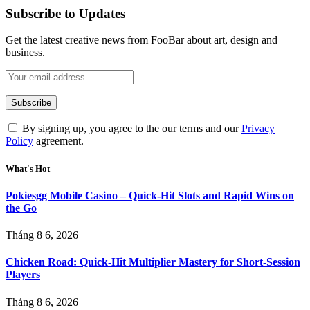
Subscribe to Updates
Get the latest creative news from FooBar about art, design and
business.
By signing up, you agree to the our terms and our
Privacy
Policy
agreement.
What's Hot
Pokiesgg Mobile Casino – Quick‑Hit Slots and Rapid Wins on
the Go
Tháng 8 6, 2026
Chicken Road: Quick‑Hit Multiplier Mastery for Short‑Session
Players
Tháng 8 6, 2026