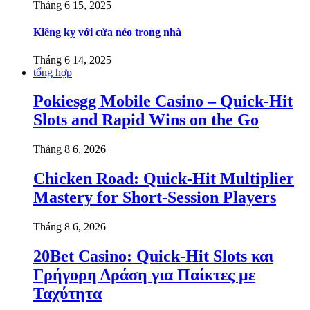
Tháng 6 15, 2025
Kiêng kỵ với cửa nẻo trong nhà
Tháng 6 14, 2025
tổng hợp
Pokiesgg Mobile Casino – Quick‑Hit
Slots and Rapid Wins on the Go
Tháng 8 6, 2026
Chicken Road: Quick‑Hit Multiplier
Mastery for Short‑Session Players
Tháng 8 6, 2026
20Bet Casino: Quick‑Hit Slots και
Γρήγορη Δράση για Παίκτες με
Ταχύτητα