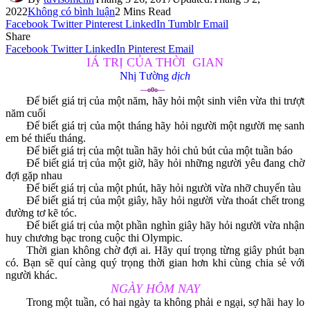
2022
Không có bình luận
2 Mins Read
Facebook
Twitter
Pinterest
LinkedIn
Tumblr
Email
Share
Facebook
Twitter
LinkedIn
Pinterest
Email
IÁ TRỊ CỦA THỜI GIAN
Nhị Tường
dịch
—o0o—
Ðể biết giá trị của một năm, hãy hỏi một sinh viên vừa thi trượt
năm cuối
Ðể biết giá trị của một tháng hãy hỏi người một người mẹ sanh
em bé thiếu tháng.
Ðể biết giá trị của một tuần hãy hỏi chủ bút của một tuần báo
Ðể biết giá trị của một giờ, hãy hỏi những người yêu đang chờ
đợi gặp nhau
Ðể biết giá trị của một phút, hãy hỏi người vừa nhỡ chuyến tàu
Ðể biết giá trị của một giây, hãy hỏi người vừa thoát chết trong
đường tơ kẽ tóc.
Ðể biết giá trị của một phần nghìn giây hãy hỏi người vừa nhận
huy chương bạc trong cuộc thi Olympic.
Thời gian không chờ đợi ai. Hãy quí trọng từng giây phút bạn
có. Bạn sẽ quí càng quý trọng thời gian hơn khi cùng chia sẻ với
người khác.
NGÀY HÔM NAY
Trong một tuần, có hai ngày ta không phải e ngại, sợ hãi hay lo