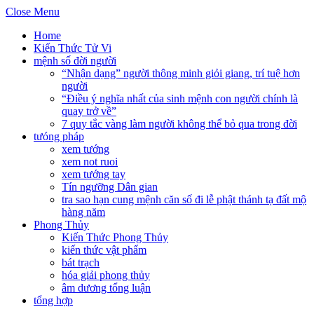
Close Menu
Home
Kiến Thức Tử Vi
mệnh số đời người
“Nhận dạng” người thông minh giỏi giang, trí tuệ hơn
người
“Điều ý nghĩa nhất của sinh mệnh con người chính là
quay trở về”
7 quy tắc vàng làm người không thể bỏ qua trong đời
tưóng pháp
xem tướng
xem not ruoi
xem tướng tay
Tín ngưỡng Dân gian
tra sao hạn cung mệnh căn số đi lễ phật thánh tạ đất mộ
hàng năm
Phong Thủy
Kiến Thức Phong Thủy
kiến thức vật phẩm
bát trạch
hóa giải phong thủy
âm dương tổng luận
tổng hợp