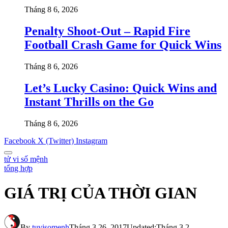
Tháng 8 6, 2026
Penalty Shoot-Out – Rapid Fire
Football Crash Game for Quick Wins
Tháng 8 6, 2026
Let’s Lucky Casino: Quick Wins and
Instant Thrills on the Go
Tháng 8 6, 2026
Facebook
X (Twitter)
Instagram
tử vi số mệnh
tổng hợp
GIÁ TRỊ CỦA THỜI GIAN
By
tuvisomenh
Tháng 3 26, 2017
Updated:
Tháng 3 2,