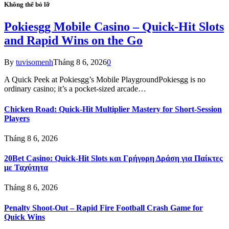
Không thể bỏ lỡ
Pokiesgg Mobile Casino – Quick‑Hit Slots
and Rapid Wins on the Go
By
tuvisomenh
Tháng 8 6, 2026
0
A Quick Peek at Pokiesgg’s Mobile PlaygroundPokiesgg is no
ordinary casino; it’s a pocket‑sized arcade…
Chicken Road: Quick‑Hit Multiplier Mastery for Short‑Session
Players
Tháng 8 6, 2026
20Bet Casino: Quick‑Hit Slots και Γρήγορη Δράση για Παίκτες
με Ταχύτητα
Tháng 8 6, 2026
Penalty Shoot-Out – Rapid Fire Football Crash Game for
Quick Wins