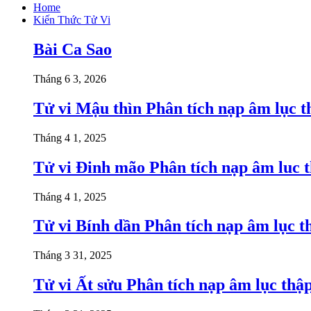
Home
Kiến Thức Tử Vi
Bài Ca Sao
Tháng 6 3, 2026
Tử vi Mậu thìn Phân tích nạp âm lục t
Tháng 4 1, 2025
Tử vi Đinh mão Phân tích nạp âm luc t
Tháng 4 1, 2025
Tử vi Bính dần Phân tích nạp âm lục t
Tháng 3 31, 2025
Tử vi Ất sửu Phân tích nạp âm lục thậ