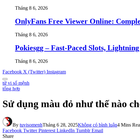
Tháng 8 6, 2026
OnlyFans Free Viewer Online: Complet
Tháng 8 6, 2026
Pokiesgg – Fast‑Paced Slots, Lightnin
Tháng 8 6, 2026
Facebook
X (Twitter)
Instagram
tử vi số mệnh
tổng hợp
Sử dụng màu đỏ như thế nào ch
By
tuvisomenh
Tháng 6 28, 2025
Không có bình luận
4 Mins Re
Facebook
Twitter
Pinterest
LinkedIn
Tumblr
Email
Share