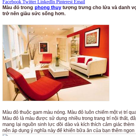
Facebook
Twitter
LinkedIn
Pinterest
Email
Màu đỏ trong
phong thuy
tượng trưng cho lửa và danh vọ
trở nên giàu sức sống hơn.
Màu đỏ thuộc gam màu nóng. Màu đỏ luôn chiếm một vị trí qu
Màu đỏ là màu được sử dụng nhiều trong trang trí nội thất,
mang lại nguồn sinh lực dồi dào và kích thích cảm giác thèm 
nên áp dụng ý nghĩa này để khiến bữa ăn của bạn thêm ngon