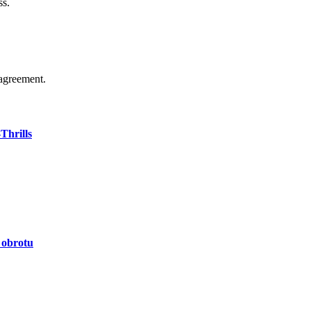
ss.
agreement.
Thrills
 obrotu