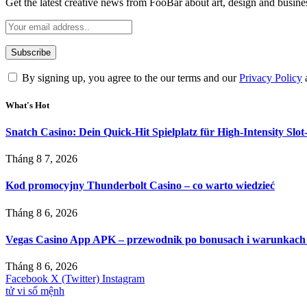
Get the latest creative news from FooBar about art, design and busine
By signing up, you agree to the our terms and our
Privacy Policy
What's Hot
Snatch Casino: Dein Quick‑Hit Spielplatz für High‑Intensity Slot‑
Tháng 8 7, 2026
Kod promocyjny Thunderbolt Casino – co warto wiedzieć
Tháng 8 6, 2026
Vegas Casino App APK – przewodnik po bonusach i warunkach
Tháng 8 6, 2026
Facebook
X (Twitter)
Instagram
tử vi số mệnh