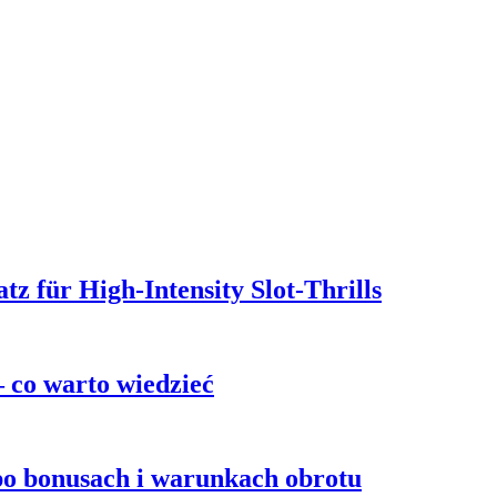
tz für High‑Intensity Slot‑Thrills
 co warto wiedzieć
o bonusach i warunkach obrotu