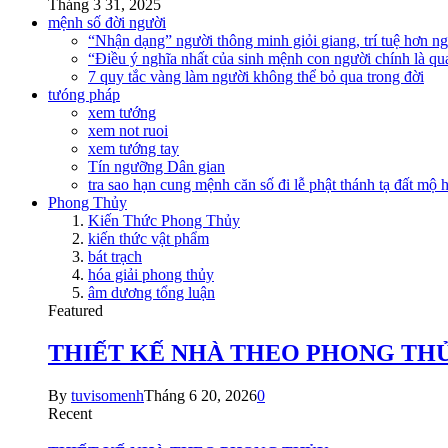
Tháng 3 31, 2025
mệnh số đời người
“Nhận dạng” người thông minh giỏi giang, trí tuệ hơn n
“Điều ý nghĩa nhất của sinh mệnh con người chính là qu
7 quy tắc vàng làm người không thể bỏ qua trong đời
tưóng pháp
xem tướng
xem not ruoi
xem tướng tay
Tín ngưỡng Dân gian
tra sao hạn cung mệnh căn số đi lễ phật thánh tạ đất mộ
Phong Thủy
Kiến Thức Phong Thủy
kiến thức vật phẩm
bát trạch
hóa giải phong thủy
âm dương tổng luận
Featured
THIẾT KẾ NHÀ THEO PHONG TH
By
tuvisomenh
Tháng 6 20, 2026
0
Recent