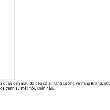
ên quan đến màu đỏ đều có sự tăng cường về năng lượng, sức m
 để tránh sự mệt mỏi, chán nản.