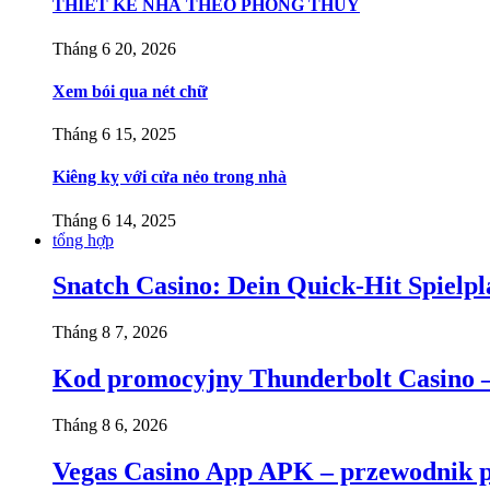
THIẾT KẾ NHÀ THEO PHONG THỦY
Tháng 6 20, 2026
Xem bói qua nét chữ
Tháng 6 15, 2025
Kiêng kỵ với cửa nẻo trong nhà
Tháng 6 14, 2025
tổng hợp
Snatch Casino: Dein Quick‑Hit Spielpla
Tháng 8 7, 2026
Kod promocyjny Thunderbolt Casino –
Tháng 8 6, 2026
Vegas Casino App APK – przewodnik p