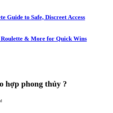
e Guide to Safe, Discreet Access
g Roulette & More for Quick Wins
o hợp phong thủy ?
ad