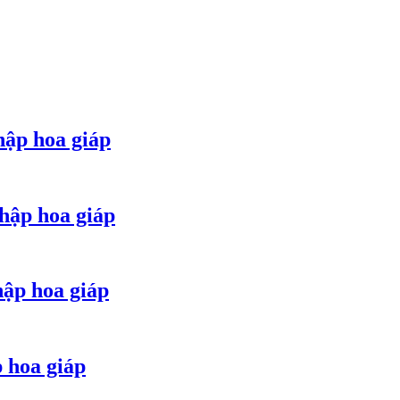
hập hoa giáp
hập hoa giáp
hập hoa giáp
p hoa giáp