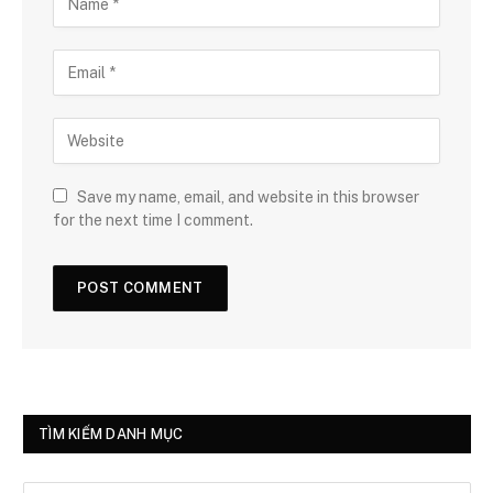
Save my name, email, and website in this browser
for the next time I comment.
TÌM KIẾM DANH MỤC
Tìm