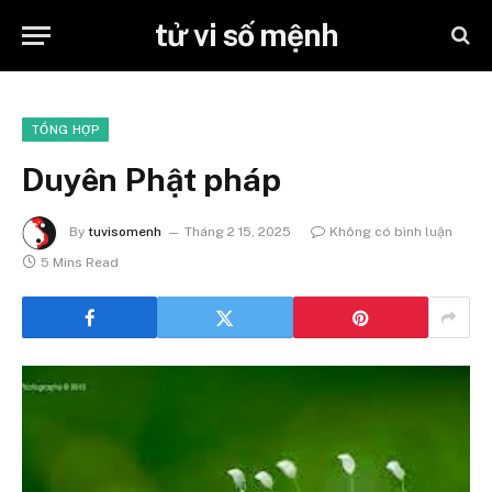
tử vi số mệnh
TỔNG HỢP
Duyên Phật pháp
By
tuvisomenh
Tháng 2 15, 2025
Không có bình luận
5 Mins Read