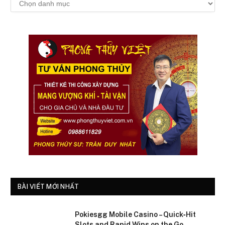
kiếm
danh
mục
BÀI VIẾT MỚI NHẤT
Pokiesgg Mobile Casino – Quick‑Hit
Slots and Rapid Wins on the Go