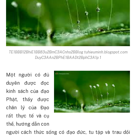
TE1BBB12BhiE1BB83u2BmC3ACnhs2BBlog tuhieuminh.blogspot.com
DuyC3AAn2BPhE1BAADt2BphC3A1p 1
Một người có đủ
duyên được đọc
kinh sách của đạo
Phật, thấy được
chân lý của Đạo
rất thực tế và cụ
thể, hướng dẫn con
người cách thức sống có đạo đức, tu tập và trau dồi