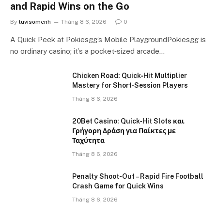
and Rapid Wins on the Go
By
tuvisomenh
Tháng 8 6, 2026
0
A Quick Peek at Pokiesgg’s Mobile PlaygroundPokiesgg is
no ordinary casino; it’s a pocket‑sized arcade…
Chicken Road: Quick‑Hit Multiplier
Mastery for Short‑Session Players
Tháng 8 6, 2026
20Bet Casino: Quick‑Hit Slots και
Γρήγορη Δράση για Παίκτες με
Ταχύτητα
Tháng 8 6, 2026
Penalty Shoot-Out – Rapid Fire Football
Crash Game for Quick Wins
Tháng 8 6, 2026